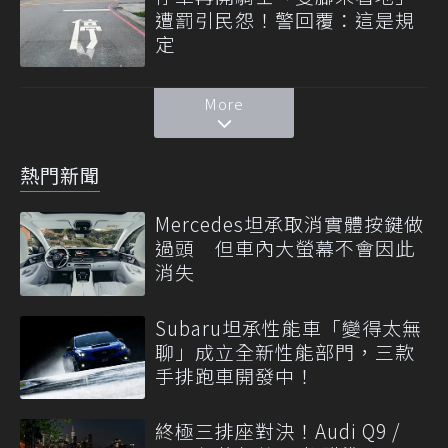
遭罰引民怨！警回覆：這是規
定
More
熱門新聞
Mercedes坦承取消實體按鍵做
過頭 但車內大螢幕不會因此
消失
Subaru坦承性能車「變得太無
聊」成立全新性能部門，三款
手排跑車開發中！
終極三排座對決！Audi Q9 /