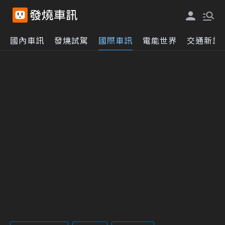
國內車訊
發燒試駕
國際車訊
電能世界
交通新訊