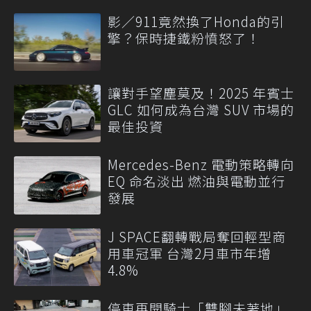
影／911竟然換了Honda的引
擎？保時捷鐵粉憤怒了！
讓對手望塵莫及！2025 年賓士
GLC 如何成為台灣 SUV 市場的
最佳投資
Mercedes-Benz 電動策略轉向
EQ 命名淡出 燃油與電動並行
發展
J SPACE翻轉戰局奪回輕型商
用車冠軍 台灣2月車市年增
4.8%
停車再開騎士「雙腳未著地」