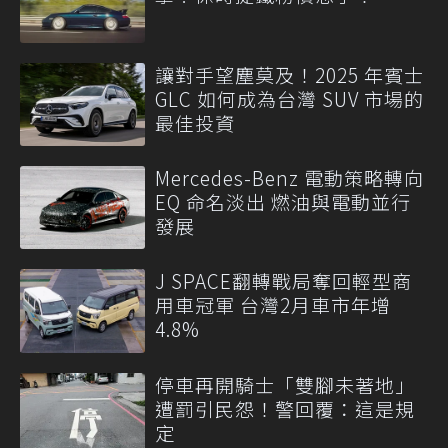
讓對手望塵莫及！2025 年賓士
GLC 如何成為台灣 SUV 市場的
最佳投資
Mercedes-Benz 電動策略轉向
EQ 命名淡出 燃油與電動並行
發展
J SPACE翻轉戰局奪回輕型商
用車冠軍 台灣2月車市年增
4.8%
停車再開騎士「雙腳未著地」
遭罰引民怨！警回覆：這是規
定