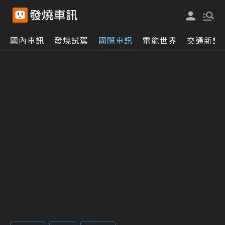
國內車訊
發燒試駕
國際車訊
電能世界
交通新訊