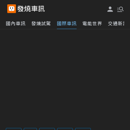
國內車訊
發燒試駕
國際車訊
電能世界
交通新訊