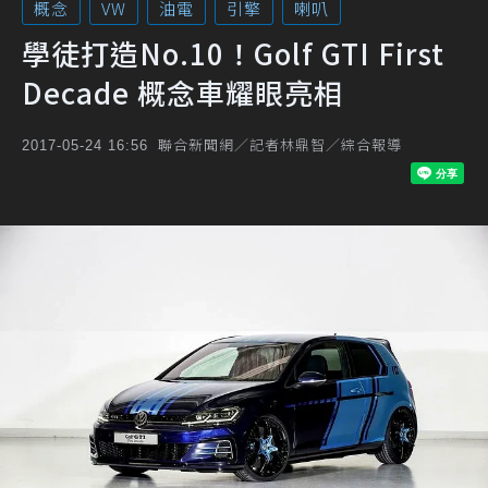
概念
VW
油電
引擎
喇叭
學徒打造No.10！Golf GTI First
Decade 概念車耀眼亮相
聯合新聞網／記者林鼎智／綜合報導
2017-05-24 16:56