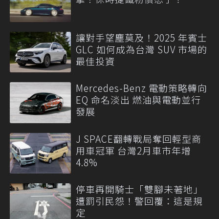
讓對手望塵莫及！2025 年賓士
GLC 如何成為台灣 SUV 市場的
最佳投資
Mercedes-Benz 電動策略轉向
EQ 命名淡出 燃油與電動並行
發展
J SPACE翻轉戰局奪回輕型商
用車冠軍 台灣2月車市年增
4.8%
停車再開騎士「雙腳未著地」
遭罰引民怨！警回覆：這是規
定