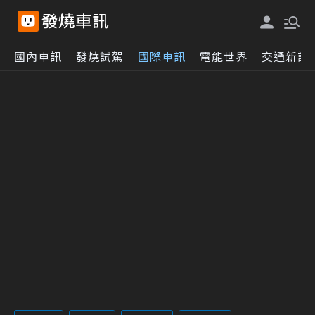
國內車訊
發燒試駕
國際車訊
電能世界
交通新訊