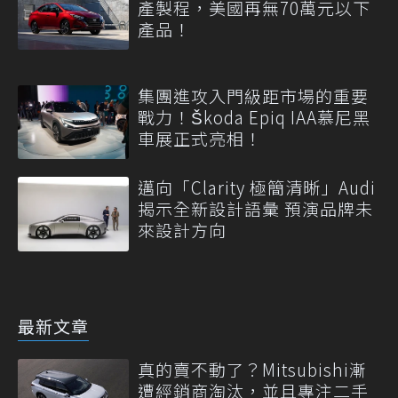
產製程，美國再無70萬元以下
產品！
集團進攻入門級距市場的重要
戰力！Škoda Epiq IAA慕尼黑
車展正式亮相！
邁向「Clarity 極簡清晰」Audi
揭示全新設計語彙 預演品牌未
來設計方向
最新文章
真的賣不動了？Mitsubishi漸
遭經銷商淘汰，並且專注二手