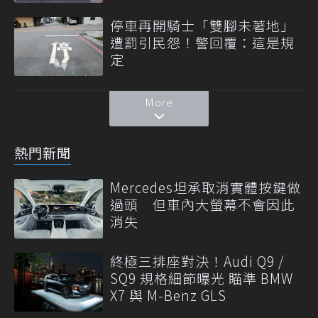
停車再開騎士「雙腳未著地」
遭罰引民怨！警回覆：這是規
定
More
熱門新聞
Mercedes坦承取消實體按鍵做
過頭 但車內大螢幕不會因此
消失
終極三排座對決！Audi Q9 /
SQ9 規格細節曝光 瞄準 BMW
X7 與 M-Benz GLS