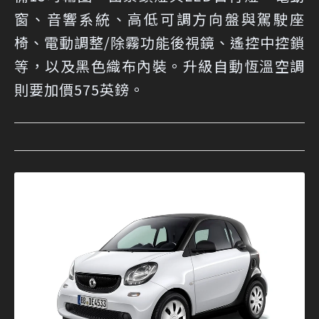
窗、音響系統、高低可調方向盤與駕駛座
椅、電動調整/除霧功能後視鏡、遙控中控鎖
等，以及黑色織布內裝。升級自動恆溫空調
則要加價575英鎊。