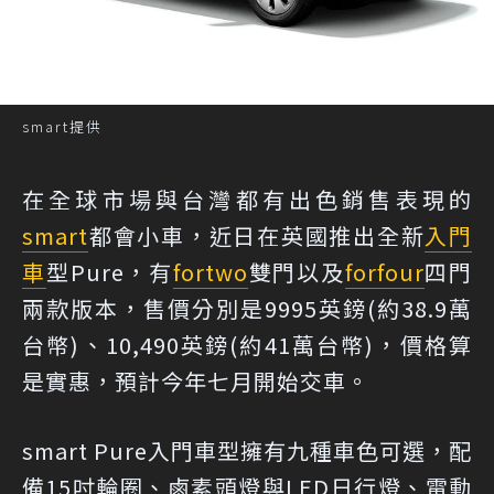
smart提供
在全球市場與台灣都有出色銷售表現的
smart
都會小車，近日在英國推出全新
入門
車
型Pure，有
fortwo
雙門以及
forfour
四門
兩款版本，售價分別是9995英鎊(約38.9萬
台幣)、10,490英鎊(約41萬台幣)，價格算
是實惠，預計今年七月開始交車。
smart Pure入門車型擁有九種車色可選，配
備15吋輪圈、鹵素頭燈與LED日行燈、電動