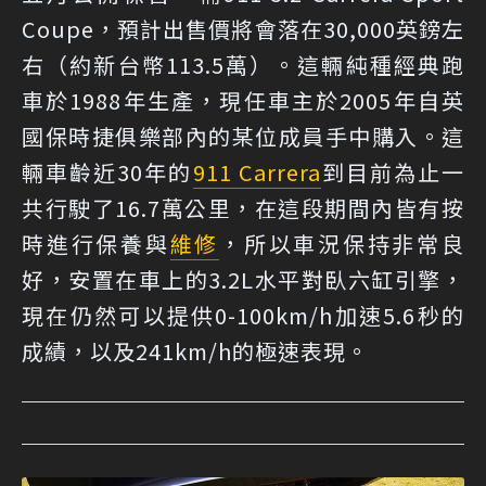
Coupe，預計出售價將會落在30,000英鎊左
右（約新台幣113.5萬）。這輛純種經典跑
車於1988年生產，現任車主於2005年自英
國保時捷俱樂部內的某位成員手中購入。這
輛車齡近30年的
911 Carrera
到目前為止一
共行駛了16.7萬公里，在這段期間內皆有按
時進行保養與
維修
，所以車況保持非常良
好，安置在車上的3.2L水平對臥六缸引擎，
現在仍然可以提供0-100km/h加速5.6秒的
成績，以及241km/h的極速表現。