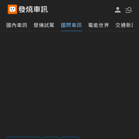
國內車訊
發燒試駕
國際車訊
電能世界
交通新訊