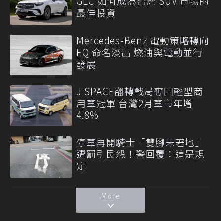
GLC 如何成為台灣 SUV 市場的
最佳投資
Mercedes-Benz 電動策略轉向
EQ 命名淡出 燃油與電動並行
發展
J SPACE翻轉戰局奪回輕型商
用車冠軍 台灣2月車市年增
4.8%
停車再開騎士「雙腳未著地」
遭罰引民怨！警回覆：這是規
定
More