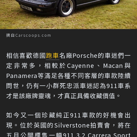
摘自Carscoops.com
相信喜歡德國
跑車
名廠Porsche的車迷們一
定非常多，相較於Cayenne、Macan與
Panamera等滿足各種不同客層的車款陸續
問世，仍有一小群死忠派車迷認為911車系
才是該廠牌靈魂，才真正具備收藏價值。
如今又一個珍藏純正911車款的好機會出
現。位於英國的Silverstone拍賣會，將在
五月公開標售一輛911 3.2 Carrera Sport