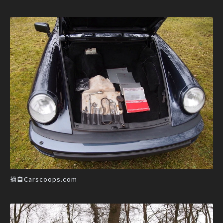
摘自Carscoops.com