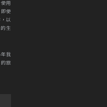
於使用
，即使
作，以
鬆的生
5年我
戶的旅