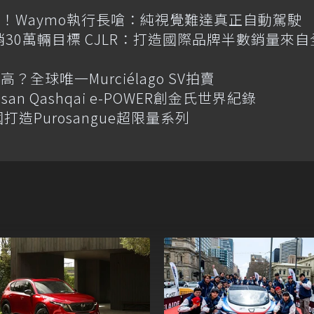
！Waymo執行長嗆：純視覺難達真正自動駕駛
喊年銷30萬輛目標 CJLR：打造國際品牌半數銷量來自
全球唯一Murciélago SV拍賣
an Qashqai e-POWER創金氏世界紀錄
國打造Purosangue超限量系列