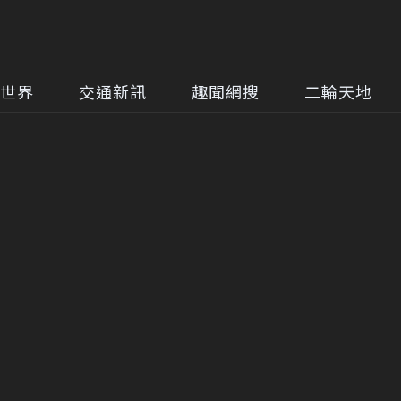
世界
交通新訊
趣聞網搜
二輪天地