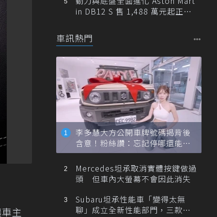
動力與底盤全面進化 Aston Mart
in DB12 S 售 1,488 萬元起正式
登台
車訊熱門
李多慧大方公開車牌號碼揭背後
含意！粉絲讚：忘記停哪還能幫
忙找車
Mercedes坦承取消實體按鍵做過
頭 但車內大螢幕不會因此消失
Subaru坦承性能車「變得太無
聊」成立全新性能部門，三款手
讓車主