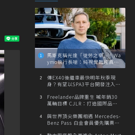
馬斯克稱光達「徒勞之舉」！Wa
ymo執行長嗆：純視覺難達真正
自動駕駛
傳EX40後繼車最快明年秋季現
身？有望以SPA3平台開發注入80
0V動力
Freelander品牌重生 喊年銷30
萬輛目標 CJLR：打造國際品牌
半數銷量來自全球！
與世界頂尖樂團相遇 Mercedes-
Benz Pass 白金會員優先購票維
也納愛樂