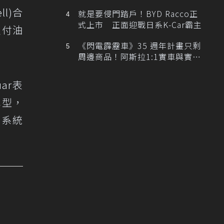
排跑車開發中！
l)合
就是要侵門踏戶！BYD Racco正
式上市 正面迎戰日系K-Car霸主
支付油
《閃電霹靂車》35 週年計畫只剩
周邊商品！阿斯拉1:1實車與實體
展覽雙雙喊卡
ar表
r車型，
l系統