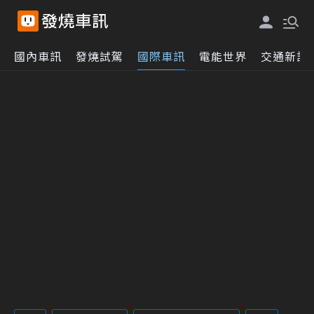
國內車訊
發燒試駕
國際車訊
電能世界
交通新訊