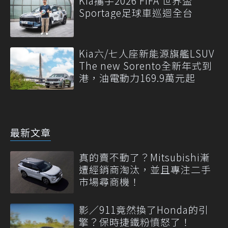
Kia攜手2026 FIFA 世界盃
Sportage足球車巡迴全台
Kia六/七人座新能源旗艦LSUV
The new Sorento全新年式到
港，油電動力169.9萬元起
最新文章
真的賣不動了？Mitsubishi漸
遭經銷商淘汰，並且專注二手
市場尋商機！
影／911竟然換了Honda的引
擎？保時捷鐵粉憤怒了！