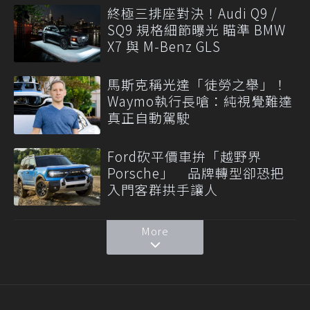
終極三排座對決！Audi Q9 /
SQ9 規格細節曝光 瞄準 BMW
X7 與 M-Benz GLS
馬斯克稱光達「徒勞之舉」！
Waymo執行長嗆：純視覺難達
真正自動駕駛
Ford砍平價車拚「越野界
Porsche」 品牌轉型卻恐把
入門客群拱手讓人
More