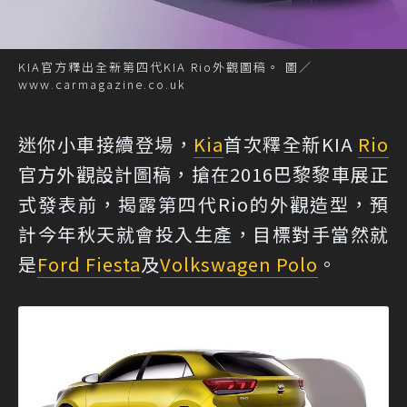
KIA官方釋出全新第四代KIA Rio外觀圖稿。 圖／
www.carmagazine.co.uk
迷你小車接續登場，
Kia
首次釋全新KIA
Rio
官方外觀設計圖稿，搶在2016巴黎黎車展正
式發表前，揭露第四代Rio的外觀造型，預
計今年秋天就會投入生產，目標對手當然就
是
Ford Fiesta
及
Volkswagen Polo
。