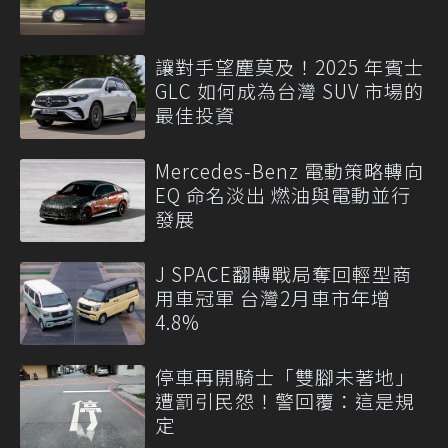
讓對手望塵莫及！2025 年賓士
GLC 如何成為台灣 SUV 市場的
最佳投資
Mercedes-Benz 電動策略轉向
EQ 命名淡出 燃油與電動並行
發展
J SPACE翻轉戰局奪回輕型商
用車冠軍 台灣2月車市年增
4.8%
停車再開騎士「雙腳未著地」
遭罰引民怨！警回覆：這是規
定