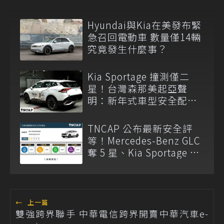
Hyundai與Kia在美發布緊
急召回電動車 數量僅14輛
究竟發生什麼事？
Kia Sportage 撞測僅二
星！台灣森那美起亞聲
明：新年式車型安全配備
已調整
TNCAP 公布最新安全評
等！Mercedes-Benz GLC
奪 5 星、Kia Sportage 僅
獲 2 星
←
上一篇
雙強跨界聯手 中華電信跨界開賣中華汽車e-