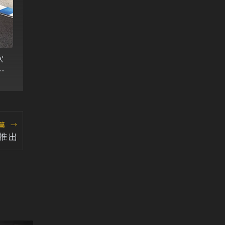
砍
行
篇
→
季推出