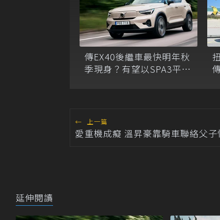
扭
傳EX40後繼車最快明年秋
傳
季現身？有望以SPA3平台
開發注入800V動力
←
上一篇
愛重機成癡 溫昇豪靠騎車聯絡父子
延伸閱讀