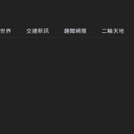
世界
交通新訊
趣聞網搜
二輪天地