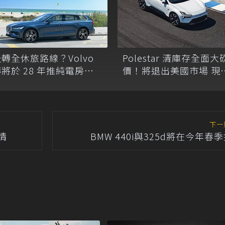
轉全休旅路線？Volvo
Polestar 清庫存全面大
將於 28 年推純電房車
價！將退出美國市場 現
與旅行車新作！
Polestar 4 祭出高達 81
萬元現金折扣
下一
情
BMW 440i與325d將在今年春