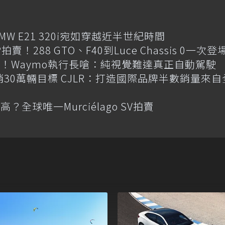
MW E21 320i宛如穿越近半世紀時間
賣！288 GTO、F40到Luce Chassis 0一次登
！Waymo執行長嗆：純視覺難達真正自動駕駛
喊年銷30萬輛目標 CJLR：打造國際品牌半數銷量來自
全球唯一Murciélago SV拍賣