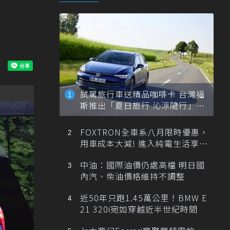
試駕旅行車送精品咖啡卡 台灣福
斯推出「夏日旅行 沁涼隨行」活
動
FOXTRON全車系八月限時優惠，
用車成本大減! 進入純電生活享
「零稅金＋零保養」新時代
中油：國際油價仍處高檔 明日國
內汽、柴油價格維持不調整
近50年只跑1.45萬公里！BMW E
21 320i宛如穿越近半世紀時間