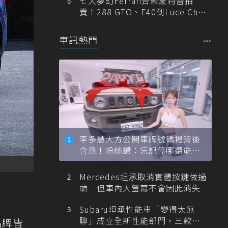
七大夢幻Ferrari齊聚蒙特雷拍
賣！288 GTO、F40到Luce Cha
ssis 0一次登場
車訊熱門
李多慧大方公開車牌號碼揭背後
含意！粉絲讚：忘記停哪還能幫
忙找車
Mercedes坦承取消實體按鍵做過
頭 但車內大螢幕不會因此消失
Subaru坦承性能車「變得太無
聊」成立全新性能部門，三款手
品牌皆