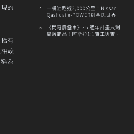
排跑車開發中！
出現的
一桶油跑近2,000公里！Nissan
Qashqai e-POWER創金氏世界紀
錄
《閃電霹靂車》35 週年計畫只剩
周邊商品！阿斯拉1:1實車與實體
包括有
展覽雙雙喊卡
且相較
車稱為