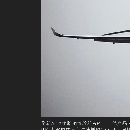
全新Air X輪胎相較於前者的上一代產
即使起飛時的額定時速增加10mph，同