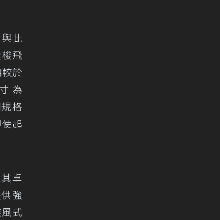
，與此
達梭飛
相較於
尺寸為
同規格
即使起
以其卓
提供強
疾風式