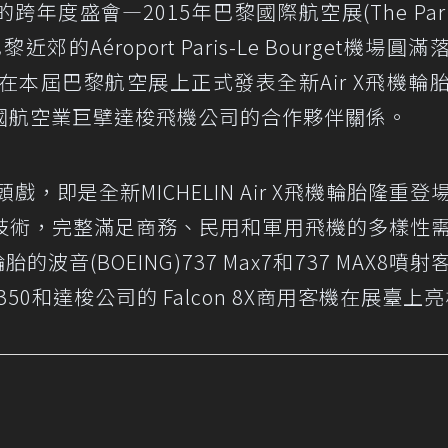
度盛會—2015年巴黎國際航空展(The Paris 
郊的Aéroport Paris-Le Bourget機場圓
本屆巴黎航空展上正式發表全新Air X飛機輪
國航空業巨擘達梭飛機公司的合作夥伴關係。
戲，即是全新MICHELIN Air X飛機輪胎隆重登
技術，完整滿足商務、民用和軍用飛機的多樣性
輪胎的波音(BOEING)737 Max7和737 MAX8噴
350和達梭公司的​​ Falcon 8X商用客機在展臺上