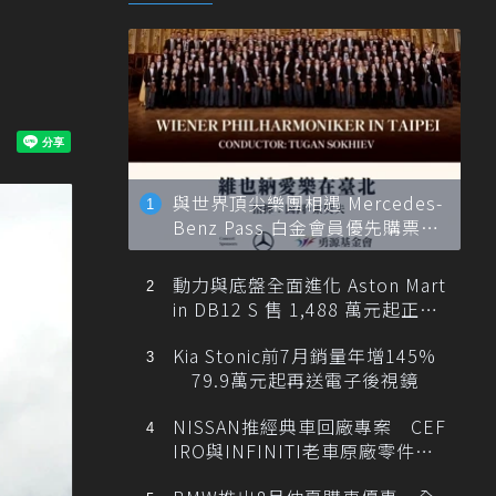
與世界頂尖樂團相遇 Mercedes-
Benz Pass 白金會員優先購票維
也納愛樂
動力與底盤全面進化 Aston Mart
in DB12 S 售 1,488 萬元起正式
登台
Kia Stonic前7月銷量年增145%
79.9萬元起再送電子後視鏡
NISSAN推經典車回廠專案 CEF
IRO與INFINITI老車原廠零件最
低1折