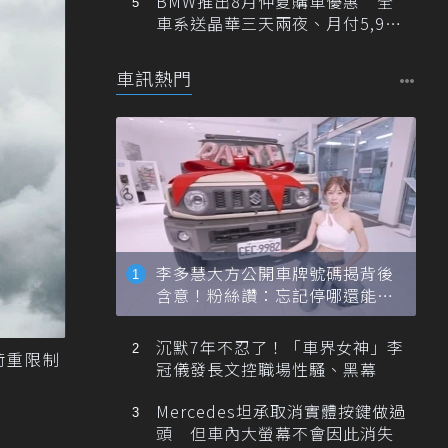
BMW推出8月仲夏購車優惠 全
車系送晶華三天兩夜、月付5,900
元起
車訊熱門
李多慧大方公開車牌號碼揭背後
含意！粉絲讚：忘記停哪還能幫
忙找車
沉默7年不忍了！「車界女神」李
荷重限制
冠儀發長文控職場性騷、黑幕
Mercedes坦承取消實體按鍵做過
頭 但車內大螢幕不會因此消失