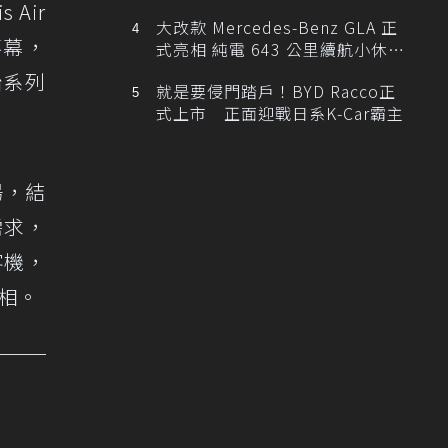
Air
大改款 Mercedes-Benz GLA 正
滿落幕，
式亮相 純電 643 公里續航小休
旅！
胎系列
就是要侵門踏戶！BYD Racco正
式上市 正面迎戰日系K-Car霸主
場，結
需求，
射客機，
亮相。