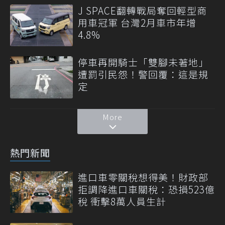
J SPACE翻轉戰局奪回輕型商
用車冠軍 台灣2月車市年增
4.8%
停車再開騎士「雙腳未著地」
遭罰引民怨！警回覆：這是規
定
More
熱門新聞
進口車零關稅想得美！財政部
拒調降進口車關稅：恐損523億
稅 衝擊8萬人員生計