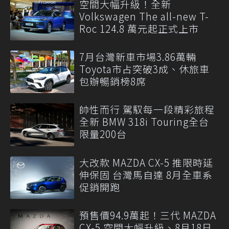
空間大幅升級！全新
Volkswagen The all-new T-
Roc 124.8 萬元起正式上市
7月台灣新車市場3.86萬輛
Toyota市占突破3成、休旅車
包辦暢銷榜8席
帥性而行 駕馭每一段精彩旅程
全新 BMW 318i Touring全台
限量200台
大改款 MAZDA CX-5 推限時延
伸保固 台灣馬自達 8月全車系
促銷開跑
預售價94.9萬起！三代 MAZDA
CX-5 空間大幅升級、8月18日