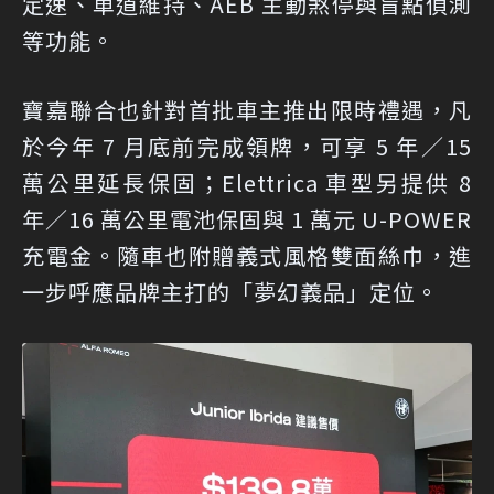
定速、車道維持、AEB 主動煞停與盲點偵測
等功能。
寶嘉聯合也針對首批車主推出限時禮遇，凡
於今年 7 月底前完成領牌，可享 5 年／15
萬公里延長保固；Elettrica 車型另提供 8
年／16 萬公里電池保固與 1 萬元 U-POWER
充電金。隨車也附贈義式風格雙面絲巾，進
一步呼應品牌主打的「夢幻義品」定位。