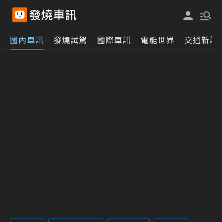
國內車訊
發燒試駕
國際車訊
電能世界
交通新訊