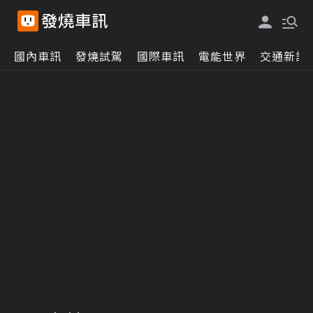
國內車訊
發燒試駕
國際車訊
電能世界
交通新訊