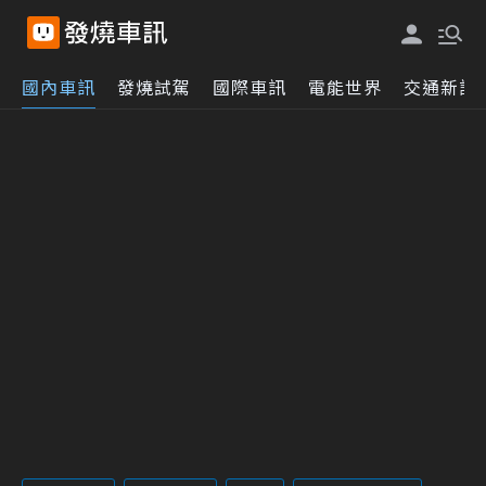
國內車訊
發燒試駕
國際車訊
電能世界
交通新訊