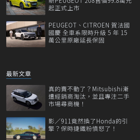
新PEUGEOT 208售價99.8萬元
起正式上市
PEUGEOT、CITROEN 賀法國
國慶 全車系限時升級 5 年 15
萬公里原廠延長保固
最新文章
真的賣不動了？Mitsubishi漸
遭經銷商淘汰，並且專注二手
市場尋商機！
影／911竟然換了Honda的引
擎？保時捷鐵粉憤怒了！