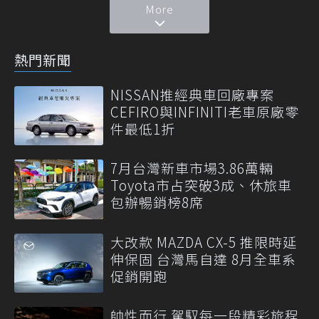
More
熱門新聞
NISSAN推經典車回廠專案
CEFIRO與INFINITI老車原廠零
件最低1折
7月台灣新車市場3.86萬輛
Toyota市占突破3成、休旅車
包辦暢銷榜8席
大改款 MAZDA CX-5 推限時延
伸保固 台灣馬自達 8月全車系
促銷開跑
帥性而行 駕馭每一段精彩旅程