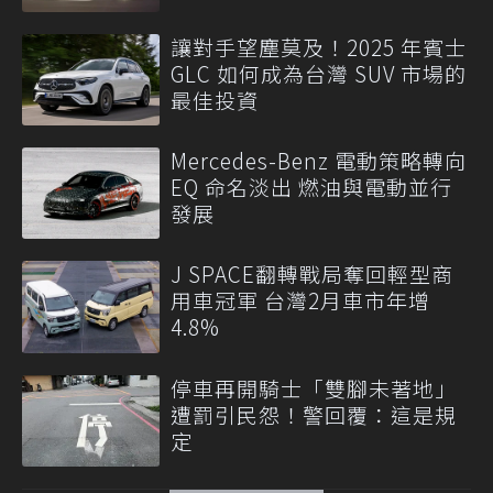
讓對手望塵莫及！2025 年賓士
GLC 如何成為台灣 SUV 市場的
最佳投資
Mercedes-Benz 電動策略轉向
EQ 命名淡出 燃油與電動並行
發展
J SPACE翻轉戰局奪回輕型商
用車冠軍 台灣2月車市年增
4.8%
停車再開騎士「雙腳未著地」
遭罰引民怨！警回覆：這是規
定