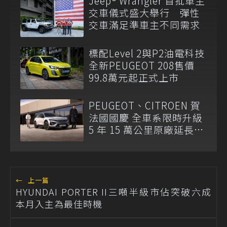
Jeep® Wrangler 首批車主
交車儀式盛大舉行 彈性
交車滿足準車主不同需求
標配Level 2與P2油電科技
全新PEUGEOT 208售價
99.8萬元起正式上市
PEUGEOT、CITROEN 賀
法國國慶 全車系限時升級
5 年 15 萬公里原廠延長保
固
←
上一篇
HYUNDAI PORTER II三噸半級市佔突破六成
本月入主為最佳時機