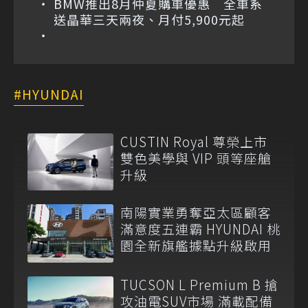
BMW推出8月仲夏購車優惠 全車系
送晶華三天兩夜、月付5,900元起
HYUNDAI
CUSTIN Royal 尊榮上市
雙色美學與 VIP 頭等座艙
升級
南陽實業勇奪亞太區顧客
滿意度五連霸 HYUNDAI 桃
園全新旗艦據點升級啟用
TUCSON L Premium B 搶
攻油電SUV市場 滿載配備