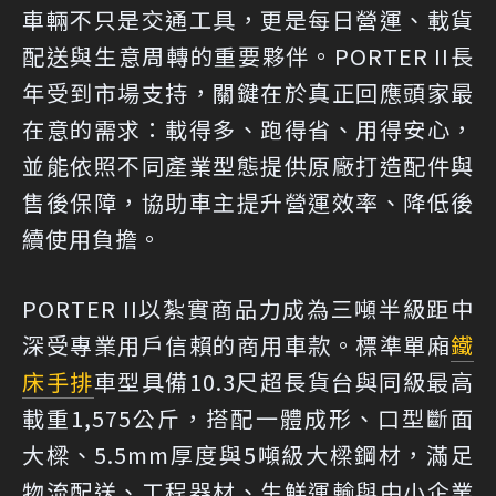
車輛不只是交通工具，更是每日營運、載貨
配送與生意周轉的重要夥伴。PORTER II長
年受到市場支持，關鍵在於真正回應頭家最
在意的需求：載得多、跑得省、用得安心，
並能依照不同產業型態提供原廠打造配件與
售後保障，協助車主提升營運效率、降低後
續使用負擔。
PORTER II以紮實商品力成為三噸半級距中
深受專業用戶信賴的商用車款。標準單廂
鐵
床
手排
車型具備10.3尺超長貨台與同級最高
載重1,575公斤，搭配一體成形、口型斷面
大樑、5.5mm厚度與5噸級大樑鋼材，滿足
物流配送、工程器材、生鮮運輸與中小企業