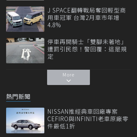
J SPACE翻轉戰局奪回輕型商
用車冠軍 台灣2月車市年增
4.8%
停車再開騎士「雙腳未著地」
遭罰引民怨！警回覆：這是規
定
More
熱門新聞
NISSAN推經典車回廠專案
CEFIRO與INFINITI老車原廠零
件最低1折