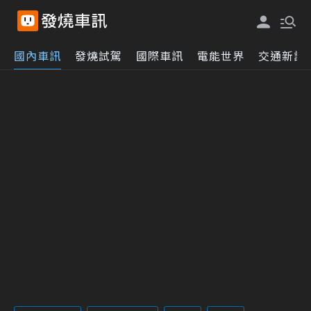
國內車訊
發燒試駕
國際車訊
電能世界
交通新訊