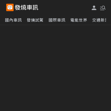
國內車訊
發燒試駕
國際車訊
電能世界
交通新訊