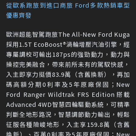
從歐系跑旅到進口商旅 Ford多款熱銷車型
優惠齊發
歐洲超能智駕跑旅The All-New Ford Kuga
採用1.5T EcoBoost®渦輪增壓汽油引擎，經
專屬調校可輸出187ps的強勁動力，動力與
操控完美融合，帶來前所未有的駕馭快感，
入主即享力挺價83.9萬（含舊換新），再加
碼高額分期0利率及5年原廠保固；New
Ford Ranger Wildtrak FRS Edition搭載
Advanced 4WD智慧四輪驅動系統，可精準
判斷全地形路況，智慧調節動力輸出，輕鬆
征服各種險峻地形，入主享159.8萬（含舊
換新）、百萬0利率及5年原廠保固；New