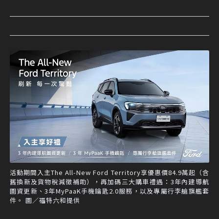
活動期間入主The All-New Ford Territory享優惠價84.9萬起（含
舊換新及貨物稅減徵補助），再加碼三大購車禮遇：3年內建導航
圖資更新、3年MyPaaK手機鑰匙2.0服務，以及專屬行李艙旗艦套
件。 圖／福特六和提供