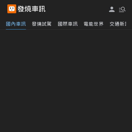
國內車訊
發燒試駕
國際車訊
電能世界
交通新訊