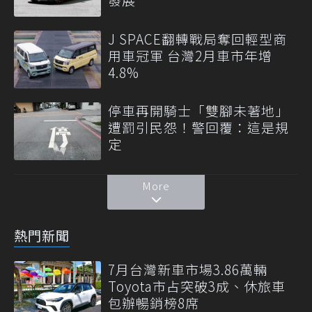
J SPACE翻轉戰局奪回輕型商
用車冠軍 台灣2月車市年增
4.8%
停車再開騎士「雙腳未著地」
遭罰引民怨！警回覆：這是規
定
More
熱門新聞
7月台灣新車市場3.86萬輛
Toyota市占突破3成、休旅車
包辦暢銷榜8席