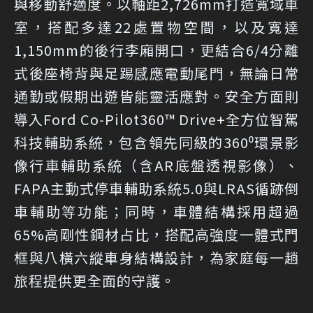
與移動舒適度。以軸距2,726mm打造寬域車
室，搭配多達22處置物空間，以及寬達
1,150mm的後行李廂開口，更結合6/4分離
式後座椅背與足踢感應電動尾門，無論日常
通勤或假期出遊皆能靈活應對。安全方面則
導入Ford Co-Pilot360™ Drive+全方位智駕
科技輔助系統，包含領先同級的360⁰環景影
像行車輔助系統（含AR底盤透視影像）、
FAPA主動式停車輔助系統5.0與LRAS循跡倒
車輔助等功能；同時，車體結構採用超過
65%高剛性鋼材占比，搭配高強度一體式門
框與八橫六縱車身結構設計，為家庭每一趟
旅程提供更全面的守護。