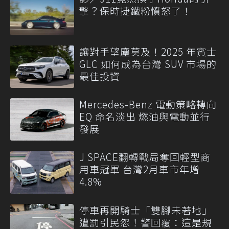
擎？保時捷鐵粉憤怒了！
讓對手望塵莫及！2025 年賓士
GLC 如何成為台灣 SUV 市場的
最佳投資
Mercedes-Benz 電動策略轉向
EQ 命名淡出 燃油與電動並行
發展
J SPACE翻轉戰局奪回輕型商
用車冠軍 台灣2月車市年增
4.8%
停車再開騎士「雙腳未著地」
遭罰引民怨！警回覆：這是規