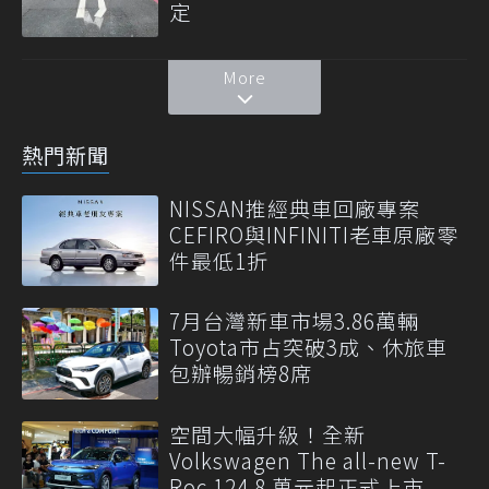
定
More
熱門新聞
NISSAN推經典車回廠專案
CEFIRO與INFINITI老車原廠零
件最低1折
7月台灣新車市場3.86萬輛
Toyota市占突破3成、休旅車
包辦暢銷榜8席
空間大幅升級！全新
Volkswagen The all-new T-
Roc 124.8 萬元起正式上市