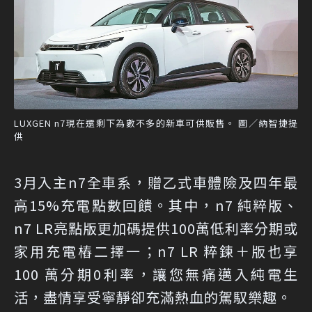
LUXGEN n7現在還剩下為數不多的新車可供販售。 圖／納智捷提
供
3月入主n7全車系，贈乙式車體險及四年最
高15%充電點數回饋。其中，n7 純粹版、
n7 LR亮點版更加碼提供100萬低利率分期或
家用充電樁二擇一；n7 LR 粹鍊＋版也享
100 萬分期0利率，讓您無痛邁入純電生
活，盡情享受寧靜卻充滿熱血的駕馭樂趣。