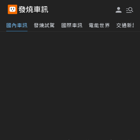
國內車訊
發燒試駕
國際車訊
電能世界
交通新訊