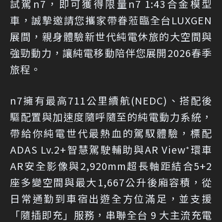
試駕n7，即可獲得限量n7 1:43合金模型
車，誠摯邀請您攜家帶眷蒞臨全台LUXGEN
展間，親身體驗新世代純電休旅的大空間與
強勁動力，讓純電移動陪伴您展開2026春季
旅程。
n7擁有最高711公里續航(NEDC)、搭配後
驅配置與加速度隨呼隨至的純電動力系統，
帶給你純電世代最熱血的駕馭體驗，標配
ADAS Lv.2+智慧駕駛輔助與AR View⁺環車
AR安全影像與2,920mm超長軸距結合5+2
座多變空間與最大1,667公升後廂容積，從
日常通勤到車宿出遊全方位滿足，並支援
「隨插即充」服務，串聯全台 9 大主流充電