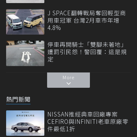
J SPACE翻轉戰局奪回輕型商
用車冠軍 台灣2月車市年增
4.8%
停車再開騎士「雙腳未著地」
遭罰引民怨！警回覆：這是規
定
More
熱門新聞
NISSAN推經典車回廠專案
CEFIRO與INFINITI老車原廠零
件最低1折