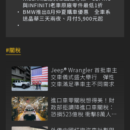
與INFINITI老車原廠零件最低1折
BMW推出8月仲夏購車優惠 全車系
送晶華三天兩夜、月付5,900元起
關稅
Jeep® Wrangler 首批車主
交車儀式盛大舉行 彈性
交車滿足準車主不同需求
進口車零關稅想得美！財
政部拒調降進口車關稅：
恐損523億稅 衝擊8萬人員
生計
外傳中國紅旗汽車計劃與