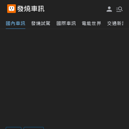
國內車訊
發燒試駕
國際車訊
電能世界
交通新訊