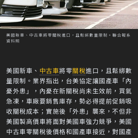
美國新車、中古車將零關稅進口，且鬆綁數量限制。聯合報系
資料照
美國新車、
中古車
將零
關稅
進口，且鬆綁數
量限制。業界指出，台美協定讓國產車「內
憂外患」，內憂在新關稅尚未生效前，買氣
急凍，車廠要銷售庫存，勢必得提前促銷吸
收關稅成本；實施後「外患」襲來，不但非
美國製高價車將面對美國車強力競爭，美國
中古車零關稅後價格和國產車接近，對國產