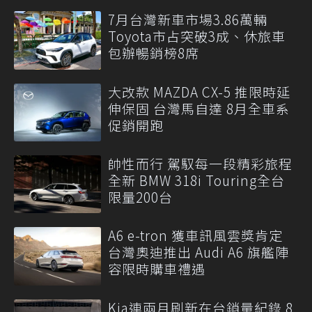
7月台灣新車市場3.86萬輛
Toyota市占突破3成、休旅車
包辦暢銷榜8席
大改款 MAZDA CX-5 推限時延
伸保固 台灣馬自達 8月全車系
促銷開跑
帥性而行 駕馭每一段精彩旅程
全新 BMW 318i Touring全台
限量200台
A6 e-tron 獲車訊風雲獎肯定
台灣奧迪推出 Audi A6 旗艦陣
容限時購車禮遇
Kia連兩月刷新在台銷量紀錄 8