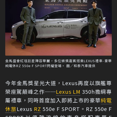
金馬盛會紅毯巨星陣容華麗，多位頒獎嘉賓搭乘LEXUS禮車-豪華
純電休RZ 550e F SPORT閃耀登場。 圖／和泰汽車提供
今年金馬獎星光大道，Lexus再度以旗艦尊
榮座駕顛峰之作──
Lexus LM
350h擔綱專
屬禮車，同時首度加入即將上市的豪華
純電
休旅
Lexus
RZ
550e F SPORT。RZ 550e F