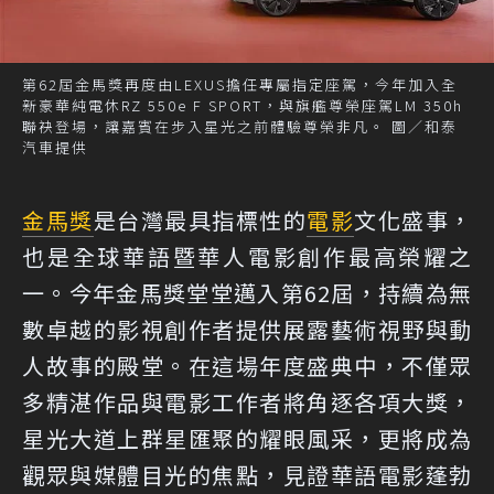
第62屆金馬獎再度由LEXUS擔任專屬指定座駕，今年加入全
新豪華純電休RZ 550e F SPORT，與旗艦尊榮座駕LM 350h
聯袂登場，讓嘉賓在步入星光之前體驗尊榮非凡。 圖／和泰
汽車提供
金馬獎
是台灣最具指標性的
電影
文化盛事，
也是全球華語暨華人電影創作最高榮耀之
一。今年金馬獎堂堂邁入第62屆，持續為無
數卓越的影視創作者提供展露藝術視野與動
人故事的殿堂。在這場年度盛典中，不僅眾
多精湛作品與電影工作者將角逐各項大獎，
星光大道上群星匯聚的耀眼風采，更將成為
觀眾與媒體目光的焦點，見證華語電影蓬勃