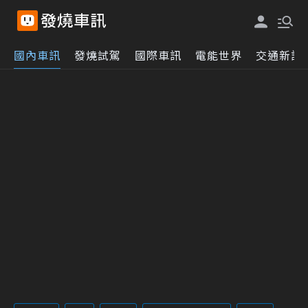
國內車訊
發燒試駕
國際車訊
電能世界
交通新訊