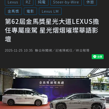
Lexus
RZ
純電
Steer-by-Wire
休旅
金馬獎
電影
Lexus LM
第62屆金馬獎星光大道LEXUS擔
任專屬座駕 星光熠熠璀璨華語影
壇
聯合新聞網／記者陳威任／綜合報導
2025-11-25 10:35