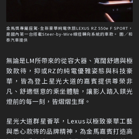
金馬獎專屬座駕-全新豪華純電休旅LEXUS RZ 550e F SPORT，
是國內第一台搭載Steer-by-Wire線控轉向系統的車款。 圖／和
泰汽車提供
無論是LM所帶來的從容大器、寬闊舒適與極
致款待，抑或RZ的純電優雅姿態與科技豪
華，皆為登上星光大道的嘉賓提供尊榮非
凡、舒適愜意的乘坐體驗，讓影人踏入鎂光
燈前的每一刻，皆熠熠生輝。
星光大道群星薈萃，Lexus以極致豪華工藝
與悉心款待的品牌精神，為金馬嘉賓打造高