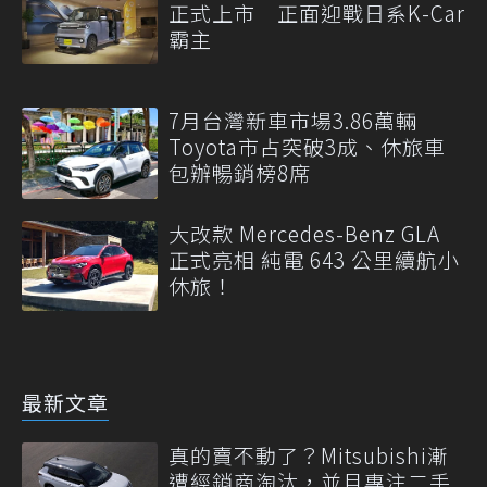
正式上市 正面迎戰日系K-Car
霸主
7月台灣新車市場3.86萬輛
Toyota市占突破3成、休旅車
包辦暢銷榜8席
大改款 Mercedes-Benz GLA
正式亮相 純電 643 公里續航小
休旅！
最新文章
真的賣不動了？Mitsubishi漸
遭經銷商淘汰，並且專注二手