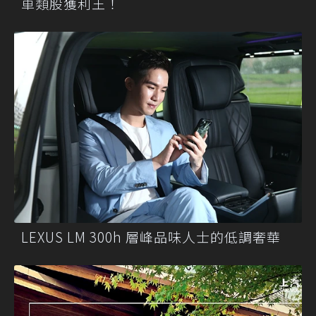
車類股獲利王！
LEXUS LM 300h 層峰品味人士的低調奢華