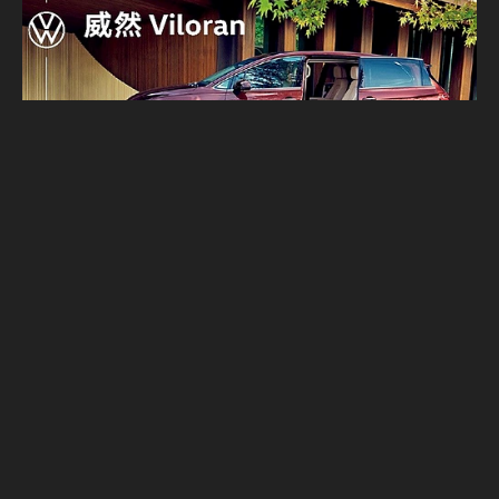
對槓Lexus LM？福斯最大、最豪華MPV「威
然」預告月底上市