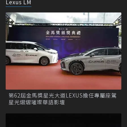
Lexus LM
第62屆金馬獎星光大道LEXUS擔任專屬座駕
星光熠熠璀璨華語影壇