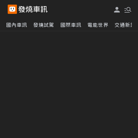
國內車訊
發燒試駕
國際車訊
電能世界
交通新訊