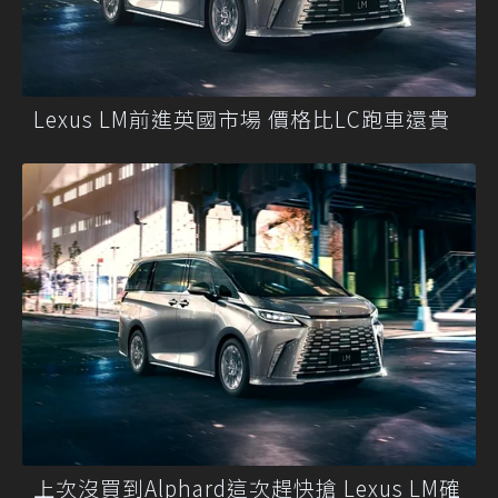
Lexus LM前進英國市場 價格比LC跑車還貴
上次沒買到Alphard這次趕快搶 Lexus LM確