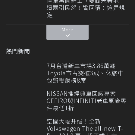
停車再開騎士「雙腳未著地」
遭罰引民怨！警回覆：這是規
定
More
熱門新聞
7月台灣新車市場3.86萬輛
Toyota市占突破3成、休旅車
包辦暢銷榜8席
NISSAN推經典車回廠專案
CEFIRO與INFINITI老車原廠零
件最低1折
空間大幅升級！全新
Volkswagen The all-new T-