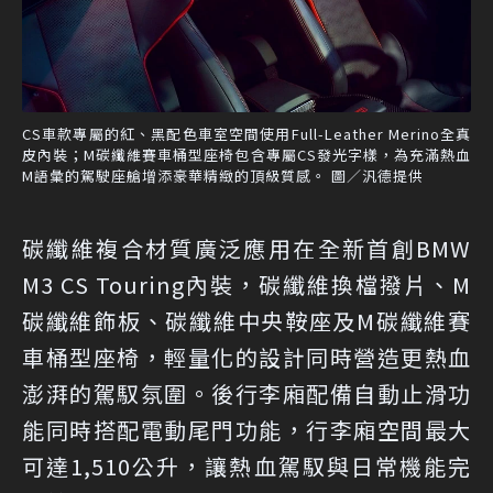
CS車款專屬的紅、黑配色車室空間使用Full-Leather Merino全真
皮內裝；M碳纖維賽車桶型座椅包含專屬CS發光字樣，為充滿熱血
M語彙的駕駛座艙增添豪華精緻的頂級質感。 圖／汎德提供
碳纖維複合材質廣泛應用在全新首創BMW
M3 CS Touring內裝，碳纖維換檔撥片、M
碳纖維飾板、碳纖維中央鞍座及M碳纖維賽
車桶型座椅，輕量化的設計同時營造更熱血
澎湃的駕馭氛圍。後行李廂配備自動止滑功
能同時搭配電動尾門功能，行李廂空間最大
可達1,510公升，讓熱血駕馭與日常機能完