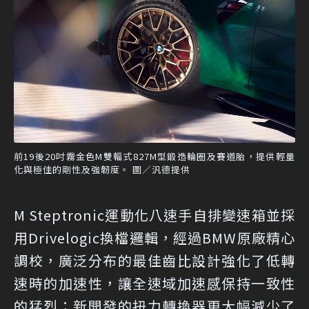
前19後20吋霧金色M雙輻式827M型鍛造輪圈及賽道胎，提供輕量
化與極佳的剛性及強韌度。 圖／汎德提供
M Steptronic運動化八速手自排變速箱並採
用Drivelogic換檔邏輯，經過BMW原廠精心
調校，廣泛分布的最佳齒比設計強化了低轉
速時的加速性，讓全速域加速感保持一致性
的猛烈；新開發的扭力轉換器更大幅減少了