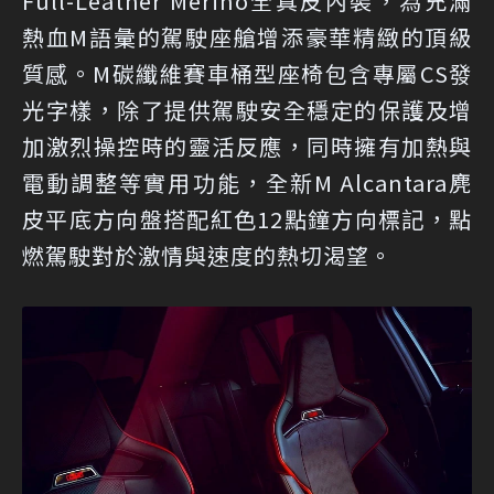
Full-Leather Merino全真皮內裝，為充滿
熱血M語彙的駕駛座艙增添豪華精緻的頂級
質感。M碳纖維賽車桶型座椅包含專屬CS發
光字樣，除了提供駕駛安全穩定的保護及增
加激烈操控時的靈活反應，同時擁有加熱與
電動調整等實用功能，全新M Alcantara麂
皮平底方向盤搭配紅色12點鐘方向標記，點
燃駕駛對於激情與速度的熱切渴望。