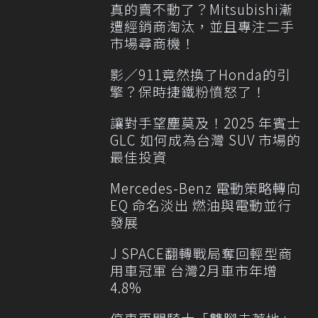
真的賣不動了？Mitsubishi漸
遭經銷商淘汰，並且專注二手
市場尋商機！
影／911竟然換了Honda的引
擎？保時捷鐵粉憤怒了！
讓對手望塵莫及！2025 年賓士
GLC 如何成為台灣 SUV 市場的
最佳投資
Mercedes-Benz 電動策略轉向
EQ 命名淡出 燃油與電動並行
發展
J SPACE翻轉戰局奪回輕型商
用車冠軍 台灣2月車市年增
4.8%