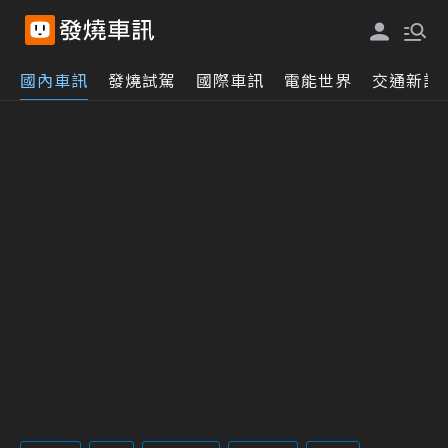
國內車訊
發燒試駕
國際車訊
電能世界
交通新訊