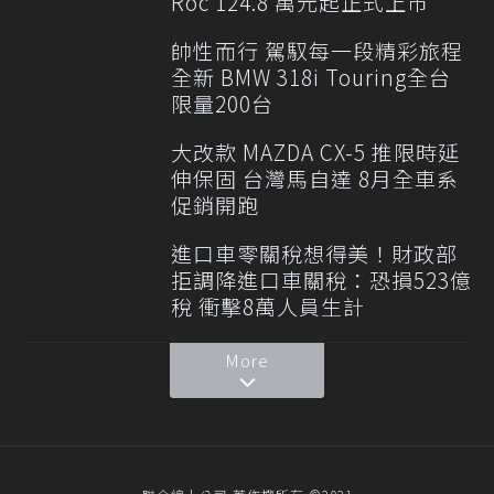
Roc 124.8 萬元起正式上市
帥性而行 駕馭每一段精彩旅程
全新 BMW 318i Touring全台
限量200台
大改款 MAZDA CX-5 推限時延
伸保固 台灣馬自達 8月全車系
促銷開跑
進口車零關稅想得美！財政部
拒調降進口車關稅：恐損523億
稅 衝擊8萬人員生計
More