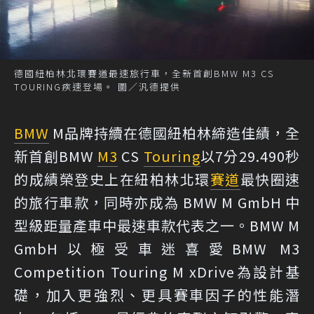
德國紐柏林北環賽道最速旅行車，全新首創BMW M3 CS
TOURING疾速登場。 圖／汎德提供
BMW
M品牌持續在德國紐柏林締造佳績，全
新首創BMW
M3
CS
Touring
以7分29.490秒
的成績榮登史上在紐柏林北環
賽道
最快圈速
的旅行車款，同時亦成為 BMW M GmbH 中
型級距量產車中最速車款代表之一。BMW M
GmbH以極受車迷喜愛BMW M3
Competition Touring M xDrive為設計基
礎，加入更強烈、更具賽車因子的性能潛