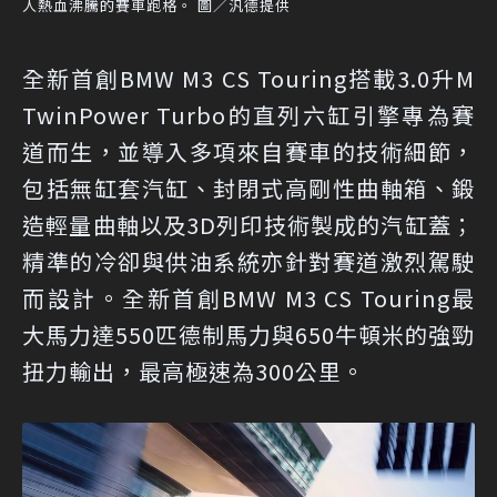
人熱血沸騰的賽車跑格。 圖／汎德提供
全新首創BMW M3 CS Touring搭載3.0升M
TwinPower Turbo的直列六缸引擎專為賽
道而生，並導入多項來自賽車的技術細節，
包括無缸套汽缸、封閉式高剛性曲軸箱、鍛
造輕量曲軸以及3D列印技術製成的汽缸蓋；
精準的冷卻與供油系統亦針對賽道激烈駕駛
而設計。全新首創BMW M3 CS Touring最
大馬力達550匹德制馬力與650牛頓米的強勁
扭力輸出，最高極速為300公里。