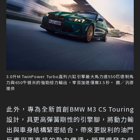
3.0升M TwinPower Turbo直列六缸引擎最大馬力達550匹德制馬
力與650牛頓米的強勁扭力輸出，零百加速僅需3.5秒。 圖／汎德
提供
此外，專為全新首創BMW M3 CS Touring
設計，具更高彈簧剛性的引擎腳，將動力輸
出與車身結構緊密結合，帶來更銳利的油門
反應與更直接的動力傳遞，瞬間爆發力使