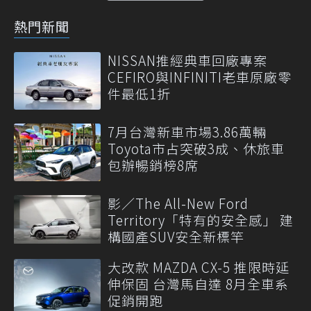
熱門新聞
NISSAN推經典車回廠專案
CEFIRO與INFINITI老車原廠零
件最低1折
7月台灣新車市場3.86萬輛
Toyota市占突破3成、休旅車
包辦暢銷榜8席
影／The All-New Ford
Territory「特有的安全感」 建
構國產SUV安全新標竿
大改款 MAZDA CX-5 推限時延
伸保固 台灣馬自達 8月全車系
促銷開跑