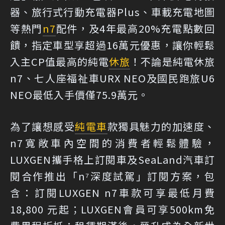
器、旅行式行動充電器Plus、車載充電地圖
等熱門
n7
配件，及4年最高20%充電點數回
饋，指定車型享超過16萬元優惠，讓你輕鬆
入主CP值最高的純電
休旅
！不論是純電休旅
n7、七人座福祉車URX NEO及國民跑旅U6
NEO最低入手價僅75.9萬元。
為了讓想感受
純電車
款獨具魅力的加速度、
n7寬敞車內空間的消費者輕鬆體驗，
LUXGEN攜手格上訂閱車及SeaLand汽車訂
閱合作推出「n⁷深度試駕」訂閱方案，包
含：訂閱LUXGEN n7車款可享最低月費
18,800 元起；LUXGEN會員可享500km免