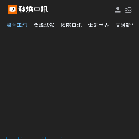
國內車訊
發燒試駕
國際車訊
電能世界
交通新訊