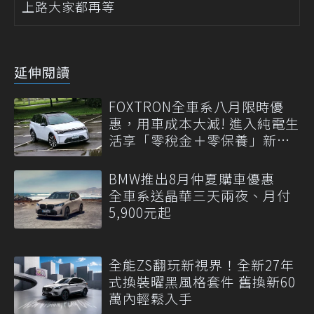
上路大家都再等
延伸閱讀
FOXTRON全車系八月限時優
惠，用車成本大減! 進入純電生
活享「零稅金＋零保養」新時
代
BMW推出8月仲夏購車優惠
全車系送晶華三天兩夜、月付
5,900元起
全能ZS翻玩新視界！全新27年
式換裝曜黑風格套件 舊換新60
萬內輕鬆入手