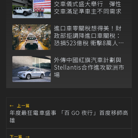
交車儀式盛大舉行 彈性
交車滿足準車主不同需求
進口車零關稅想得美！財
政部拒調降進口車關稅：
恐損523億稅 衝擊8萬人員
生計
外傳中國紅旗汽車計劃與
Stellantis合作進攻歐洲市
場
←
上一篇
年度最狂電車盛事 「百 GO 夜行」首度移師高
雄
下一篇
→