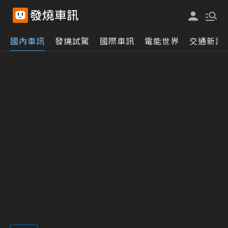
國內車訊
發燒試駕
國際車訊
電能世界
交通新訊