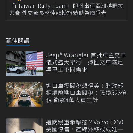
「i Taiwan Rally Team」即將出征亞洲越野拉
力賽 外交部長林佳龍授旗勉勵為國爭光
延伸閱讀
Jeep® Wrangler 首批車主交車
儀式盛大舉行 彈性交車滿足
準車主不同需求
進口車零關稅想得美！財政部
拒調降進口車關稅：恐損523億
稅 衝擊8萬人員生計
遭關稅重拳擊落？Volvo EX30
美國停售，產線外移或成唯一