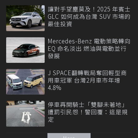
讓對手望塵莫及！2025 年賓士
GLC 如何成為台灣 SUV 市場的
最佳投資
Mercedes-Benz 電動策略轉向
EQ 命名淡出 燃油與電動並行
發展
J SPACE翻轉戰局奪回輕型商
用車冠軍 台灣2月車市年增
4.8%
停車再開騎士「雙腳未著地」
遭罰引民怨！警回覆：這是規
定
More