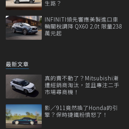
生路？
INFINITI領先響應美製進口車
輛關稅調降 QX60 2.0t 限量238
萬元起
最新文章
真的賣不動了？Mitsubishi漸
遭經銷商淘汰，並且專注二手
市場尋商機！
影／911竟然換了Honda的引
擎？保時捷鐵粉憤怒了！