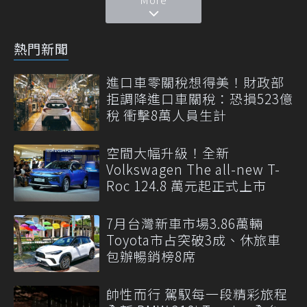
熱門新聞
進口車零關稅想得美！財政部
拒調降進口車關稅：恐損523億
稅 衝擊8萬人員生計
空間大幅升級！全新
Volkswagen The all-new T-
Roc 124.8 萬元起正式上市
7月台灣新車市場3.86萬輛
Toyota市占突破3成、休旅車
包辦暢銷榜8席
帥性而行 駕馭每一段精彩旅程