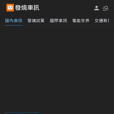
國內車訊
發燒試駕
國際車訊
電能世界
交通新訊