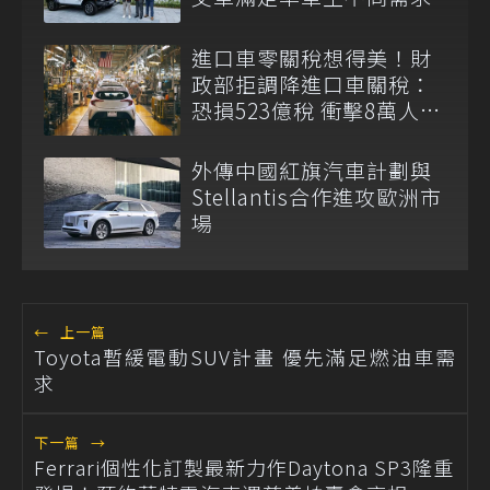
進口車零關稅想得美！財
政部拒調降進口車關稅：
恐損523億稅 衝擊8萬人員
生計
外傳中國紅旗汽車計劃與
Stellantis合作進攻歐洲市
場
←
上一篇
Toyota暫緩電動SUV計畫 優先滿足燃油車需
求
下一篇
→
Ferrari個性化訂製最新力作Daytona SP3隆重