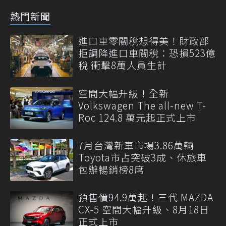
熱門新聞
進口車零關稅想得美！財政部
拒調降進口車關稅：恐損523億
稅 衝擊8萬人員生計
空間大幅升級！全新
Volkswagen The all-new T-
Roc 124.8 萬元起正式上市
7月台灣新車市場3.86萬輛
Toyota市占突破3成、休旅車
包辦暢銷榜8席
預售價94.9萬起！三代 MAZDA
CX-5 空間大幅升級、8月18日
正式上市