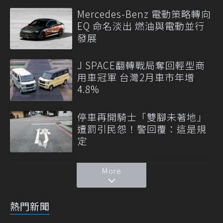
Mercedes-Benz 電動策略轉向
EQ 命名淡出 燃油與電動並行
發展
J SPACE翻轉戰局奪回輕型商
用車冠軍 台灣2月車市年增
4.8%
停車再開騎士「雙腳未著地」
遭罰引民怨！警回覆：這是規
定
More
熱門新聞