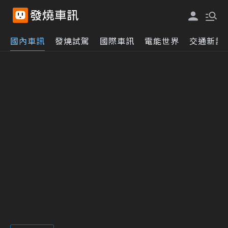
國內車訊
發燒試駕
國際車訊
電能世界
交通新訊