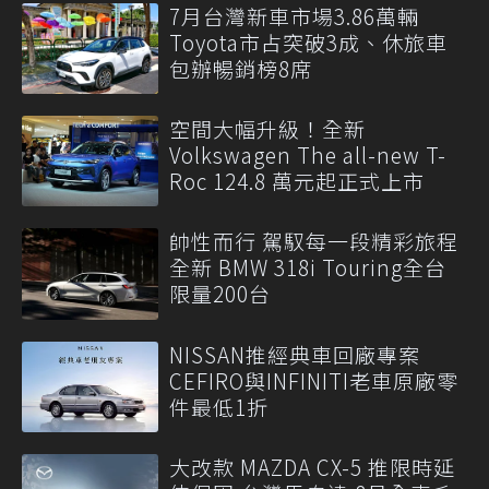
7月台灣新車市場3.86萬輛
Toyota市占突破3成、休旅車
包辦暢銷榜8席
空間大幅升級！全新
Volkswagen The all-new T-
Roc 124.8 萬元起正式上市
帥性而行 駕馭每一段精彩旅程
全新 BMW 318i Touring全台
限量200台
NISSAN推經典車回廠專案
CEFIRO與INFINITI老車原廠零
件最低1折
大改款 MAZDA CX-5 推限時延