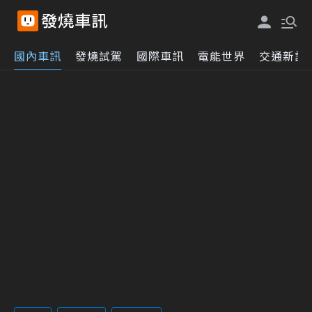
國內車訊
發燒試駕
國際車訊
電能世界
交通新訊