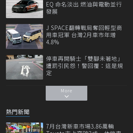
EQ 命名淡出 燃油與電動並行
發展
J SPACE翻轉戰局奪回輕型商
用車冠軍 台灣2月車市年增
4.8%
停車再開騎士「雙腳未著地」
遭罰引民怨！警回覆：這是規
定
More
熱門新聞
7月台灣新車市場3.86萬輛