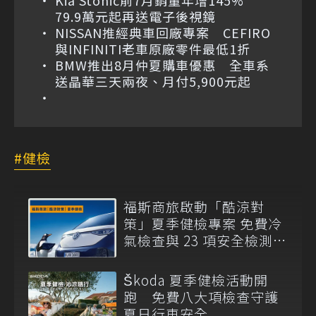
Kia Stonic前7月銷量年增145%
79.9萬元起再送電子後視鏡
NISSAN推經典車回廠專案 CEFIRO
與INFINITI老車原廠零件最低1折
BMW推出8月仲夏購車優惠 全車系
送晶華三天兩夜、月付5,900元起
健檢
福斯商旅啟動「酷涼對
策」夏季健檢專案 免費冷
氣檢查與 23 項安全檢測同
步展開
Škoda 夏季健檢活動開
跑 免費八大項檢查守護
夏日行車安全