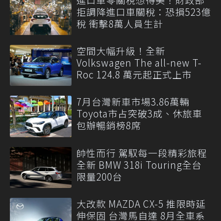
拒調降進口車關稅：恐損523億
稅 衝擊8萬人員生計
空間大幅升級！全新
Volkswagen The all-new T-
Roc 124.8 萬元起正式上市
7月台灣新車市場3.86萬輛
Toyota市占突破3成、休旅車
包辦暢銷榜8席
帥性而行 駕馭每一段精彩旅程
全新 BMW 318i Touring全台
限量200台
大改款 MAZDA CX-5 推限時延
伸保固 台灣馬自達 8月全車系