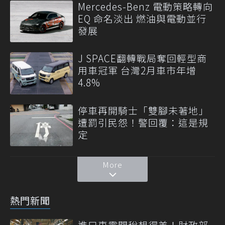
Mercedes-Benz 電動策略轉向
EQ 命名淡出 燃油與電動並行
發展
J SPACE翻轉戰局奪回輕型商
用車冠軍 台灣2月車市年增
4.8%
停車再開騎士「雙腳未著地」
遭罰引民怨！警回覆：這是規
定
More
熱門新聞
進口車零關稅想得美！財政部