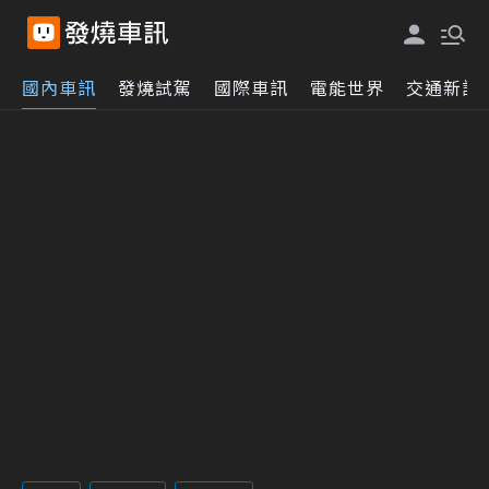
國內車訊
發燒試駕
國際車訊
電能世界
交通新訊