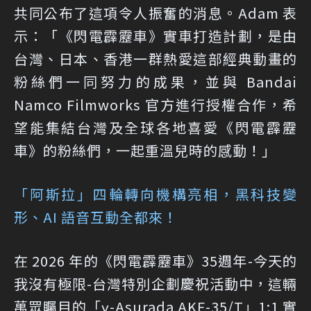
共同公布了這項令人振奮的消息。Adam 表
示：「《閃電霹靂車》實車打造計劃，是由
台灣、日本、香港一群熱愛這部經典動畫的
粉絲們一同努力的成果，並與 Bandai
Namco Filmworks 官方進行授權合作，希
望能集結台灣及全球各地喜愛《閃電霹靂
車》的粉絲們，一起重溫兒時的感動！」
「阿斯拉」四輪轉向機構亮相，黑科技變
形、AI 語音互動全都來！
在 2026 年的《閃電霹靂車》35週年-今天的
我沒有極限-台灣特別企劃慶祝活動中，這輛
萬眾矚目的「ν-Asurada AKF-35/T」1:1 實