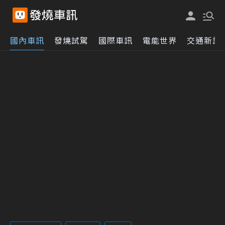
國內車訊
發燒試駕
國際車訊
電能世界
交通新訊