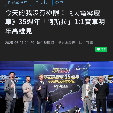
閃電霹靂車
阿斯拉
賽車
今天的我沒有極限！《閃電霹靂
車》35週年「阿斯拉」1:1實車明
年高雄見
聯合新聞網／記者趙駿宏／綜合報導
2025-06-27 21:20