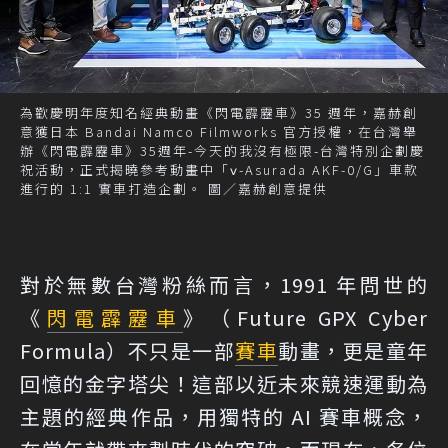
為歡慶明年度知名經典動畫《閃電霹靂車》35 週年，嘉赫創
意獲日本 Bandai Namco Filmworks 官方授權，在台灣舉
辦《閃電霹靂車》35週年-今天的我沒有極限-台灣特別企劃慶
祝活動，正式揭曉參考動畫中「ν-Asurada AKF-0/G」車款
進行的 1:1 實車打造企劃。 圖／嘉赫創意提供
對於無數台灣粉絲而言，1991 年問世的
《
閃電霹靂車
》（Future GPX Cyber
Formula）不只是一部
賽車
動畫，更是童年
回憶的金字塔尖！這部以近未來競速運動為
主題的經典作品，用獨特的 AI 賽車概念，