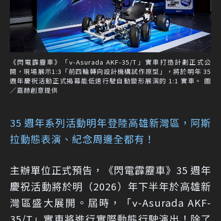
《閃電霹靂車》「ν-Asurada AKF-35/T」實車打造計劃正式公
開，現場展示1:3「前四輪轉向設計機構試作原型」，將於明年 35
週年慶祝活動正式揭幕能低速行駛自動變形展演的 1:1 實車。 圖
／嘉赫創意提供
35 週年系列活動明年登陸高雄新灣區，阿斯
拉動態表演、紀念周邊全都有！
主辦單位正式預告，《閃電霹靂車》35 週年
慶祝活動將於明（2026）年下半年於高雄新
灣區盛大展開。屆時，「ν-Asurada AKF-
35/T」實車將進行實際動態行駛演出！除了