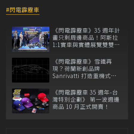
閃電霹靂車
《閃電霹靂車》35 週年計
畫只剩周邊商品！阿斯拉
1:1實車與實體展覽雙雙喊
卡
《閃電霹靂車》雪鐵再
現？荷蘭新創品牌
Sanrivatti 打造重機式
Hypercar！
《閃電霹靂車 35 週年-台
灣特別企劃》 第一波週邊
商品 10 月正式開賣！