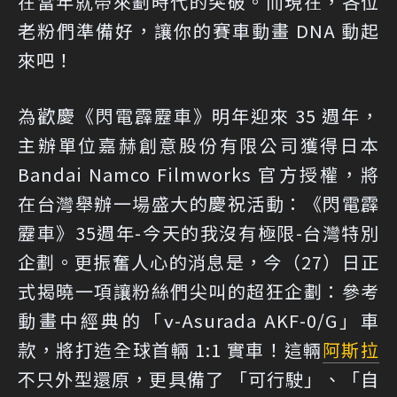
在當年就帶來劃時代的突破。而現在，各位
老粉們準備好，讓你的賽車動畫 DNA 動起
來吧！
為歡慶《閃電霹靂車》明年迎來 35 週年，
主辦單位嘉赫創意股份有限公司獲得日本
Bandai Namco Filmworks 官方授權，將
在台灣舉辦一場盛大的慶祝活動：《閃電霹
靂車》35週年-今天的我沒有極限-台灣特別
企劃。更振奮人心的消息是，今（27）日正
式揭曉一項讓粉絲們尖叫的超狂企劃：參考
動畫中經典的「ν-Asurada AKF-0/G」車
款，將打造全球首輛 1:1 實車！這輛
阿斯拉
不只外型還原，更具備了 「可行駛」、「自