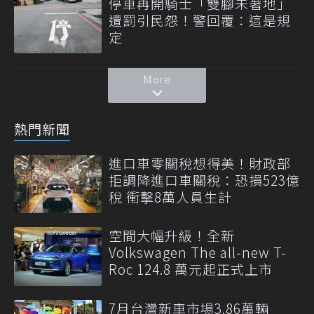
停車再開騎士「雙腳未著地」
遭罰引民怨！警回覆：這是規
定
More
熱門新聞
進口車零關稅想得美！財政部
拒調降進口車關稅：恐損523億
稅 衝擊8萬人員生計
空間大幅升級！全新
Volkswagen The all-new T-
Roc 124.8 萬元起正式上市
7月台灣新車市場3.86萬輛