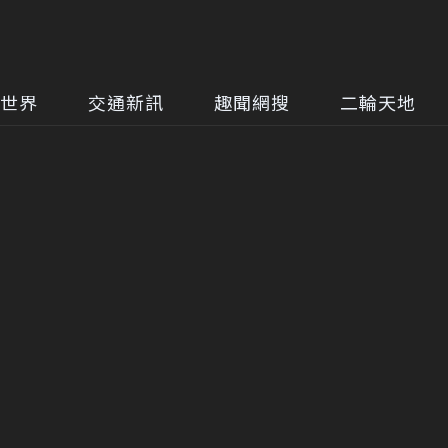
世界
交通新訊
趣聞網搜
二輪天地