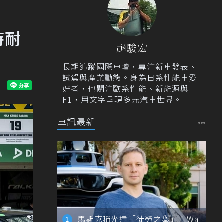
時耐
趙駿宏
長期追蹤國際車壇，專注新車發表、
試駕與產業動態。身為日系性能車愛
好者，也關注歐系性能、新能源與
F1，用文字呈現多元汽車世界。
車訊最新
馬斯克稱光達「徒勞之舉」！Wa