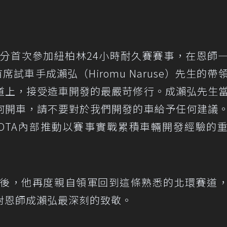
匿名身分首次參加紐柏林24小時耐久賽賽事，在恩師
席試車手成瀨弘（Hiromu Naruse）先生的帶
道上，接受造車開發的最嚴苛修行。成瀨弘先生
何開車，請不要對於我們開發的車給予任何建議
OYOTA內部推動以賽事實戰累積車輛開發經驗的
18年後，他再度親自領軍回到這條熟悉的北環賽道
對恩師成瀨弘最深刻的致敬。