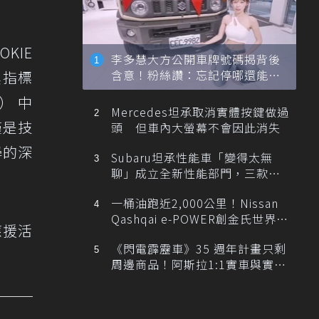
KIE
李多慧大方公開車牌號碼揭背後
含意！粉絲讚：忘記停哪還能幫
最具指標
忙找車
g） 中
Mercedes坦承取消實體按鍵做過
僅是技
頭 但車內大螢幕不會因此消失
學的深
Subaru坦承性能車「變得太無
聊」成立全新性能部門，三款手
排跑車開發中！
一桶油跑近2,000公里！Nissan
Qashqai e-POWER創金氏世界紀
應援活
錄
《閃電霹靂車》35 週年計畫只剩
周邊商品！阿斯拉1:1實車與實體
展覽雙雙喊卡