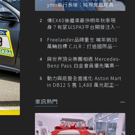
ymo執行長嗆：純視覺難達真正
自動駕駛
傳EX40後繼車最快明年秋季現
身？有望以SPA3平台開發注入80
0V動力
Freelander品牌重生 喊年銷30
萬輛目標 CJLR：打造國際品牌
半數銷量來自全球！
與世界頂尖樂團相遇 Mercedes-
Benz Pass 白金會員優先購票維
也納愛樂
動力與底盤全面進化 Aston Mart
in DB12 S 售 1,488 萬元起正式
登台
車訊熱門