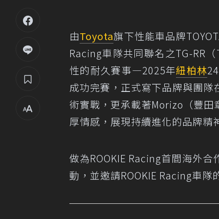
由
Toyota
旗下性能車品牌TOYOTA 
Racing車隊共同聯名之TG-RR（T
性的耐久賽事—2025年
紐柏林
2
成功完賽，正式寫下品牌與團隊
術實戰，更承載著Morizo（豐
厚情感，展現持續進化的品牌精
做為ROOKIE Racing首
動，並邀請ROOKIE Racin