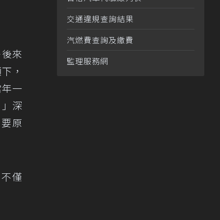
交通違規查詢結果
汽燃費查詢及繳費
—後來
監理服務網
領下，
當年一
。」深
重要原
，不僅