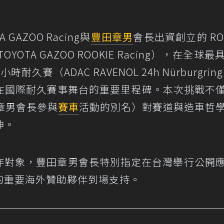
GAZOO Racing與
豐田章男
會長出資創立的 ROO
OYOTA GAZOO ROOKIE Racing），在全球
4小時耐久賽（ADAC RAVENOL 24h Nürburgrin
在國際耐久賽事舞台的重要里程碑。本次挑戰不
田章男會長參與
賽車
活動的別名）對賽道與造車哲
神。
間海外合作對象，豐田章男會長特別指定在台灣舉行公開
g車隊的重要海外贊助夥伴到場支持。