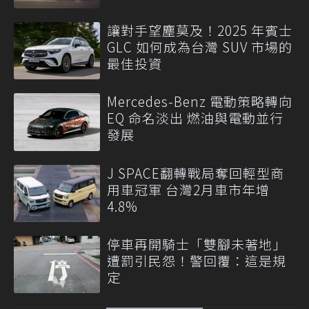
讓對手望塵莫及！2025 年賓士
GLC 如何成為台灣 SUV 市場的
最佳投資
Mercedes-Benz 電動策略轉向
EQ 命名淡出 燃油與電動並行
發展
J SPACE翻轉戰局奪回輕型商
用車冠軍 台灣2月車市年增
4.8%
停車再開騎士「雙腳未著地」
遭罰引民怨！警回覆：這是規
定