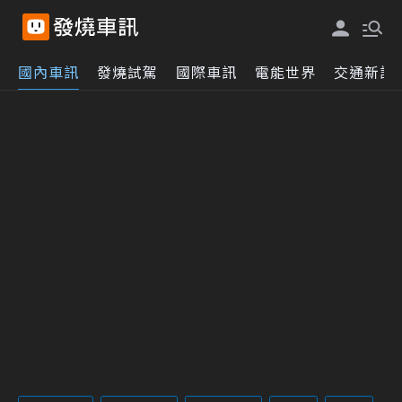
國內車訊
發燒試駕
國際車訊
電能世界
交通新訊