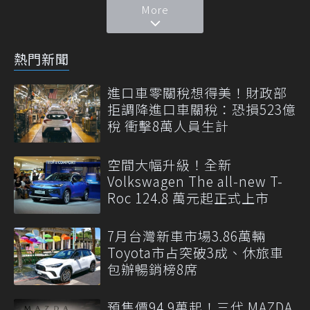
More
熱門新聞
進口車零關稅想得美！財政部
拒調降進口車關稅：恐損523億
稅 衝擊8萬人員生計
空間大幅升級！全新
Volkswagen The all-new T-
Roc 124.8 萬元起正式上市
7月台灣新車市場3.86萬輛
Toyota市占突破3成、休旅車
包辦暢銷榜8席
預售價94.9萬起！三代 MAZDA