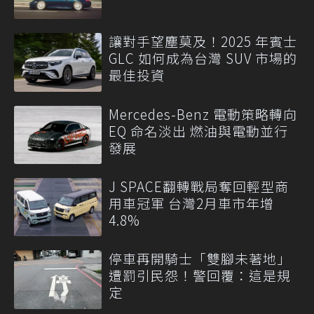
讓對手望塵莫及！2025 年賓士
GLC 如何成為台灣 SUV 市場的
最佳投資
Mercedes-Benz 電動策略轉向
EQ 命名淡出 燃油與電動並行
發展
J SPACE翻轉戰局奪回輕型商
用車冠軍 台灣2月車市年增
4.8%
停車再開騎士「雙腳未著地」
遭罰引民怨！警回覆：這是規
定