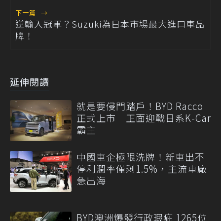
下一篇
→
逆輸入冠軍？Suzuki為日本市場最大進口車品
牌！
延伸閱讀
就是要侵門踏戶！BYD Racco
正式上市 正面迎戰日系K-Car
霸主
中國車企極限洗牌！新車出不
停利潤率僅剩1.5%，主流車廠
急出海
BYD澳洲爆發行政瑕疵 1265位