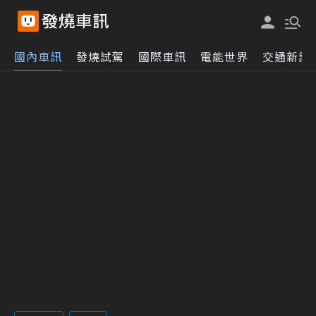
國內車訊
發燒試駕
國際車訊
電能世界
交通新訊