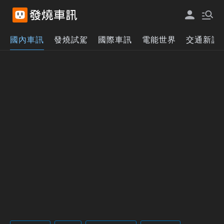
國內車訊
發燒試駕
國際車訊
電能世界
交通新訊