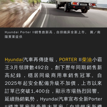
Hyundai Porter II銷售創新高，自排鐵床全新上市。 圖／南
陽實業提供
Hyundai
汽車再傳捷報，
PORTER
II
柴油
小霸
王3月領牌數492台，創下歷年同期銷售新
高紀錄，穩居同級商用車銷售冠軍。自
2025年起安全配備升級不加價，上市以來
訂單已突破1,400台，顯示市場熱烈回響。
延續熱銷氣勢，Hyundai汽車宣布全新Porter
II標準單廂與豪華大單廂「自排鐵床新機