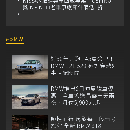
NISSAN推經典車回廠專案 CEFIRO
與INFINITI老車原廠零件最低1折
BMW
近50年只跑1.45萬公里！
BMW E21 320i宛如穿越近
半世紀時間
BMW推出8月仲夏購車優
惠 全車系送晶華三天兩
夜、月付5,900元起
帥性而行 駕馭每一段精彩
旅程 全新 BMW 318i