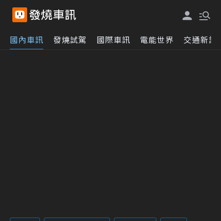
國內車訊
發燒試駕
國際車訊
電能世界
交通新訊