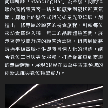
尚咖啡廳「Standing Bar」為靈感，簡約溫
暖的風格讓賓客一踏入即感受到親切迎賓氛
圍；廊道上的懸浮式燈光如星光般延展，創
造出一條專屬於顧客的視覺旅程，引領每位
來訪貴賓踏入獨一無二的品牌體驗空間。展
示區旁設置舒適的顧客洽談區，銷售顧問將
透過平板電腦提供即時且個人化的諮詢，結
合數位工具與專業服務，打造從賞車到商談
的無縫體驗，展現BMW在豪華中古車領域的
創新思維與數位轉型實力。