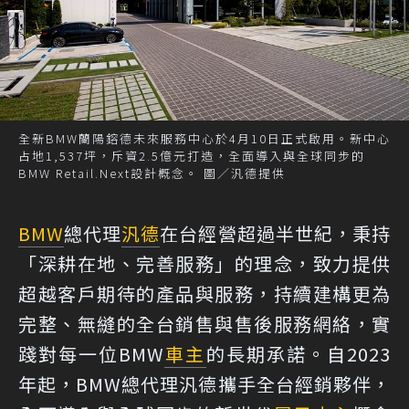
全新BMW蘭陽鎔德未來服務中心於4月10日正式啟用。新中心
占地1,537坪，斥資2.5億元打造，全面導入與全球同步的
BMW Retail.Next設計概念。 圖／汎德提供
BMW
總代理
汎德
在台經營超過半世紀，秉持
「深耕在地、完善服務」的理念，致力提供
超越客戶期待的產品與服務，持續建構更為
完整、無縫的全台銷售與售後服務網絡，實
踐對每一位BMW
車主
的長期承諾。自2023
年起，BMW總代理汎德攜手全台經銷夥伴，