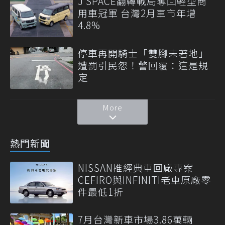
J SPACE翻轉戰局奪回輕型商
用車冠軍 台灣2月車市年增
4.8%
停車再開騎士「雙腳未著地」
遭罰引民怨！警回覆：這是規
定
More
熱門新聞
NISSAN推經典車回廠專案
CEFIRO與INFINITI老車原廠零
件最低1折
7月台灣新車市場3.86萬輛