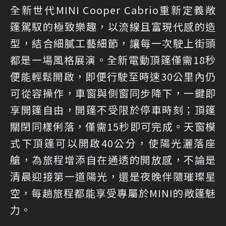
全新世代MINI Cooper Cabrio重新定義敞
篷駕馭的極致樂趣，以流線且富現代感的造
型，結合細膩工藝細節，讓每一次駛上街頭
都是一場風格展演。全新電動頂篷僅需18秒
便能輕鬆開啟，即便行駛至時速30公里內仍
可從容操作，車窗與側窗同步降下，一鍵即
享開篷自由，開篷不受限於停車時刻；頂篷
關閉同樣俐落，僅需15秒即可完成。天窗模
式下頂篷可以開啟40公分，使陽光灑落座
艙，為旅程增添自在通透的開放感，不論是
清晨迎接第一道陽光，還是夜晚伴隨璀璨星
空，每趟旅程都能享受專屬於MINI的敞篷魅
力。