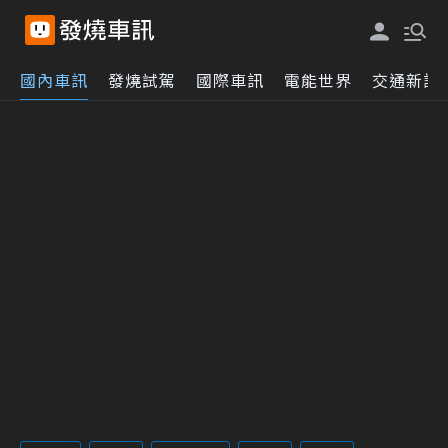
國內車訊
發燒試駕
國際車訊
電能世界
交通新訊