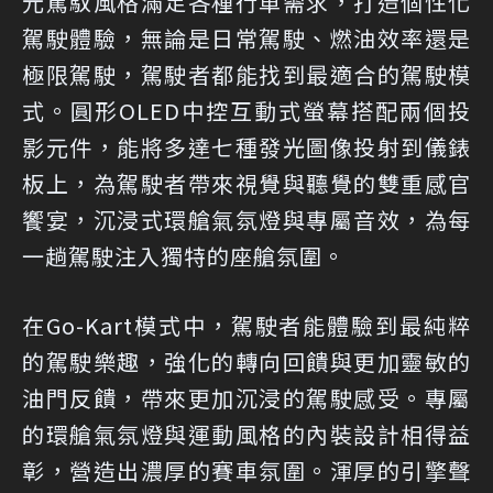
元駕馭風格滿足各種行車需求，打造個性化
駕駛體驗，無論是日常駕駛、燃油效率還是
極限駕駛，駕駛者都能找到最適合的駕駛模
式。圓形OLED中控互動式螢幕搭配兩個投
影元件，能將多達七種發光圖像投射到儀錶
板上，為駕駛者帶來視覺與聽覺的雙重感官
饗宴，沉浸式環艙氣氛燈與專屬音效，為每
一趟駕駛注入獨特的座艙氛圍。
在Go-Kart模式中，駕駛者能體驗到最純粹
的駕駛樂趣，強化的轉向回饋與更加靈敏的
油門反饋，帶來更加沉浸的駕駛感受。專屬
的環艙氣氛燈與運動風格的內裝設計相得益
彰，營造出濃厚的賽車氛圍。渾厚的引擎聲