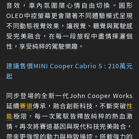
音效，車內氛圍隨心情自由切換。圓形
OLED中控螢幕更會隨著不同體驗模式呈現
不同動態視覺效果，讓視覺、聽覺與駕駛感
受完美融合，在每一段旅程中盡情揮灑個
性，享受純粹的駕駛樂趣。
建議售價
MINI Cooper Cabrio S : 210萬元
起
同步登場的全新一代John Cooper Works
延續
賽道
傳承，融合創新科技，不斷突破
性
能
極限，每一次駕馭皆釋放純粹的熱血激
情。再次將賽道基因與現代科技完美融合，
帶來更強悍的動力與極致操控。搭載強力的