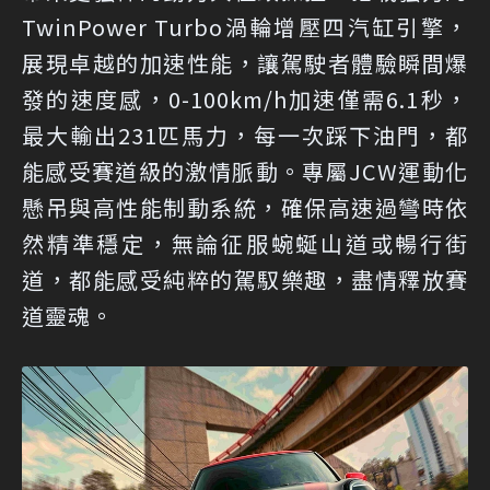
TwinPower Turbo渦輪增壓四汽缸引擎，
展現卓越的加速性能，讓駕駛者體驗瞬間爆
發的速度感，0-100km/h加速僅需6.1秒，
最大輸出231匹馬力，每一次踩下油門，都
能感受賽道級的激情脈動。專屬JCW運動化
懸吊與高性能制動系統，確保高速過彎時依
然精準穩定，無論征服蜿蜒山道或暢行街
道，都能感受純粹的駕馭樂趣，盡情釋放賽
道靈魂。