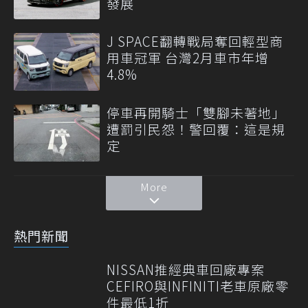
發展
J SPACE翻轉戰局奪回輕型商
用車冠軍 台灣2月車市年增
4.8%
停車再開騎士「雙腳未著地」
遭罰引民怨！警回覆：這是規
定
More
熱門新聞
NISSAN推經典車回廠專案
CEFIRO與INFINITI老車原廠零
件最低1折