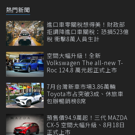
熱門新聞
進口車零關稅想得美！財政部
拒調降進口車關稅：恐損523億
稅 衝擊8萬人員生計
空間大幅升級！全新
Volkswagen The all-new T-
Roc 124.8 萬元起正式上市
7月台灣新車市場3.86萬輛
Toyota市占突破3成、休旅車
包辦暢銷榜8席
預售價94.9萬起！三代 MAZDA
CX-5 空間大幅升級、8月18日
正式上市