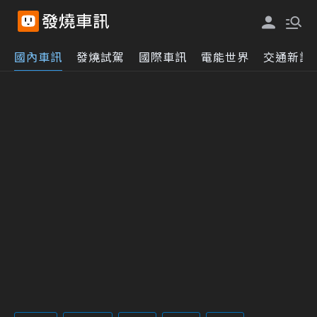
國內車訊
發燒試駕
國際車訊
電能世界
交通新訊