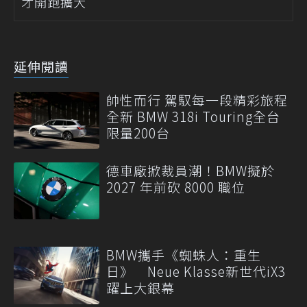
才開跑擴大
延伸閱讀
帥性而行 駕馭每一段精彩旅程
全新 BMW 318i Touring全台
限量200台
德車廠掀裁員潮！BMW擬於
2027 年前砍 8000 職位
BMW攜手《蜘蛛人：重生
日》 Neue Klasse新世代iX3
躍上大銀幕