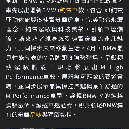
全新「BMW品牌體驗店」即日起正式啟航，
率先展出最新BMW i
純電車
款，包含iX1純電
運動休旅與i5純電豪華房車，完美融合永續
理念、純電駕馭與科技美學，引領車壇潮
流，讓來訪者親身感受純電豪華的非凡魅
力，共同探索未來移動生活。4月，BMW最
具性能代表的M品牌即將強勢登場，呈獻極
致駕馭體驗！現場將展出M High
Performance車款，展現無可匹敵的賽道靈
魂，並同步展示兼具操控樂趣與豪華舒適的
M Performance車型，詮釋BMW M的純粹
駕馭激情。誠邀車迷蒞臨，親身領略BMW獨
有的豪華
品味
與駕馭熱情。