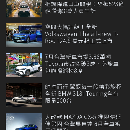
拒調降進口車關稅：恐損523億
稅 衝擊8萬人員生計
空間大幅升級！全新
Volkswagen The all-new T-
Roc 124.8 萬元起正式上市
7月台灣新車市場3.86萬輛
Toyota市占突破3成、休旅車
包辦暢銷榜8席
帥性而行 駕馭每一段精彩旅程
全新 BMW 318i Touring全台
限量200台
大改款 MAZDA CX-5 推限時延
伸保固 台灣馬自達 8月全車系