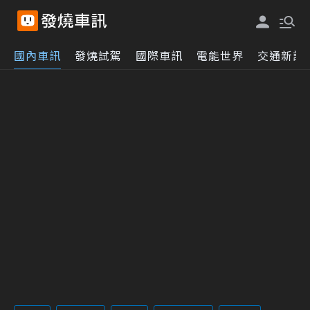
國內車訊
發燒試駕
國際車訊
電能世界
交通新訊