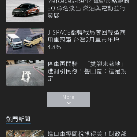
Mercedes-Benz 電動策略轉向
EQ 命名淡出 燃油與電動並行
發展
J SPACE翻轉戰局奪回輕型商
用車冠軍 台灣2月車市年增
4.8%
停車再開騎士「雙腳未著地」
遭罰引民怨！警回覆：這是規
定
More
熱門新聞
進口車零關稅想得美！財政部