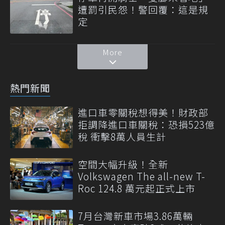
遭罰引民怨！警回覆：這是規
定
More
熱門新聞
進口車零關稅想得美！財政部
拒調降進口車關稅：恐損523億
稅 衝擊8萬人員生計
空間大幅升級！全新
Volkswagen The all-new T-
Roc 124.8 萬元起正式上市
7月台灣新車市場3.86萬輛