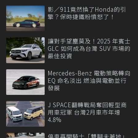
影／911竟然換了Honda的引
擎？保時捷鐵粉憤怒了！
讓對手望塵莫及！2025 年賓士
GLC 如何成為台灣 SUV 市場的
最佳投資
Mercedes-Benz 電動策略轉向
EQ 命名淡出 燃油與電動並行
發展
J SPACE翻轉戰局奪回輕型商
用車冠軍 台灣2月車市年增
4.8%
停車再開騎士「雙腳未著地」