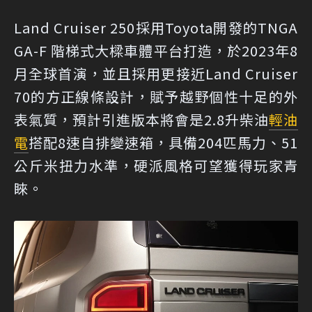
Land Cruiser 250採用Toyota開發的TNGA
GA-F 階梯式大樑車體平台打造，於2023年8
月全球首演，並且採用更接近Land Cruiser
70的方正線條設計，賦予越野個性十足的外
表氣質，預計引進版本將會是2.8升柴油
輕油
電
搭配8速自排變速箱，具備204匹馬力、51
公斤米扭力水準，硬派風格可望獲得玩家青
睞。