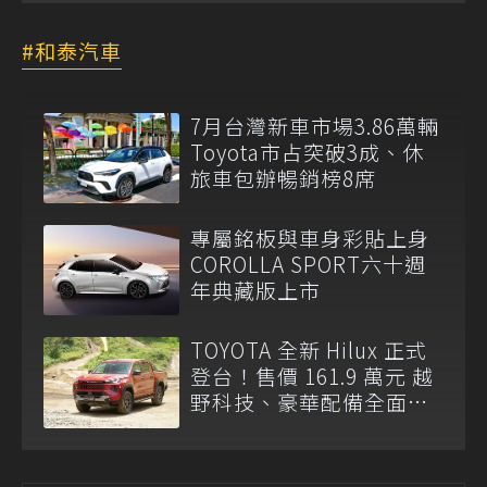
和泰汽車
7月台灣新車市場3.86萬輛
Toyota市占突破3成、休
旅車包辦暢銷榜8席
專屬銘板與車身彩貼上身
COROLLA SPORT六十週
年典藏版上市
TOYOTA 全新 Hilux 正式
登台！售價 161.9 萬元 越
野科技、豪華配備全面升
級