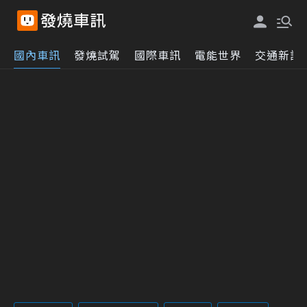
國內車訊
發燒試駕
國際車訊
電能世界
交通新訊