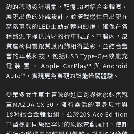
約的魂動設計語彙，配備18吋鋁合金輪圈，
展現出色的外觀設計，並搭載過往只出現在
高階車款的LED主動式轉向頭燈，確保在各
種路況下提供清晰的行車視野。車艙內，皮
質座椅與霧銀質感內飾相得益彰，並結合豐
富的車載科技，包括USB Type-C高效能充
電裝置、Apple CarPlay™與Android
Auto™，實現更為直觀的智能操駕體驗。
受眾多女性車主青睞的進口跨界休旅銷售冠
軍MAZDA CX-30，擁有靈活的車身尺寸與
18吋鋁合金輪胎組，並於20S Ace Edition
車型標配同級距罕見的原廠電動尾門，使卸
載行李變得更加輕鬆與優雅。搭配6/4分離