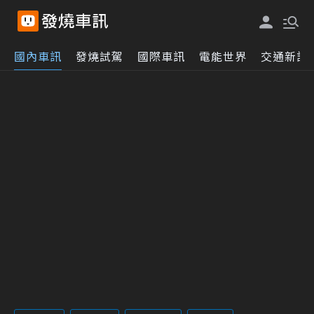
國內車訊
發燒試駕
國際車訊
電能世界
交通新訊