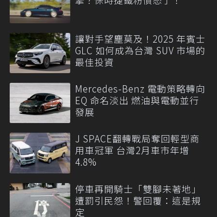
讓對手望塵莫及！2025 年賓士
GLC 如何成為台灣 SUV 市場的
最佳投資
Mercedes-Benz 電動策略轉向
EQ 命名淡出 燃油與電動並行
發展
J SPACE翻轉戰局奪回輕型商
用車冠軍 台灣2月車市年增
4.8%
停車再開騎士「雙腳未著地」
遭罰引民怨！警回覆：這是規
定