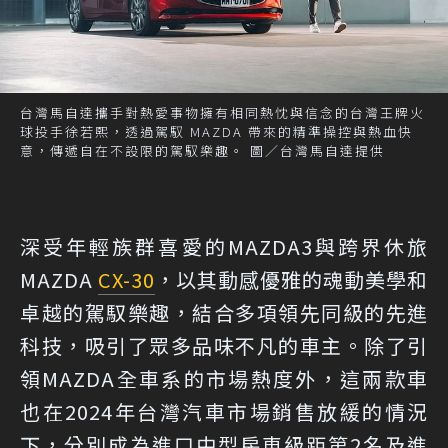
台灣馬自達攜手對熱愛事物擁有相同熱忱與信念的台灣王牌火
球投手徐若熙，透過駕馭 MAZDA 帶來的精準操控與熱血快
意，傳遞自在不設限的駕馭樂趣。 圖／台灣馬自達提供
深受年輕族群喜愛的MAZDA3與跨界休旅
MAZDA
CX-30
，以其動感優雅的魂動美學和
卓越的駕馭樂趣，結合多項領先同級的先進
科技，吸引了眾多品味不凡的車主。除了引
領MAZDA全車系的市場熱度外，這兩款車
也在2024年台灣汽車市場銷售放緩的情況
下，分別成為進口中型房車級距第2名及進