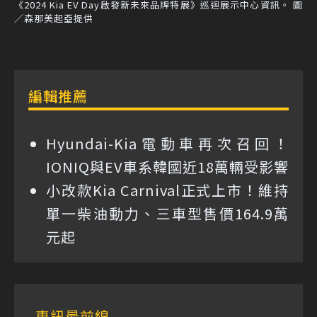
《2024 Kia EV Day啟發新未來品牌特展》巡迴展示中心資訊。 圖
／森那美起亞提供
編輯推薦
Hyundai-Kia電動車再次召回！
IONIQ與EV車系韓國近18萬輛受影響
小改款Kia Carnival正式上市！維持
單一柴油動力、三車型售價164.9萬
元起
車訊最前線