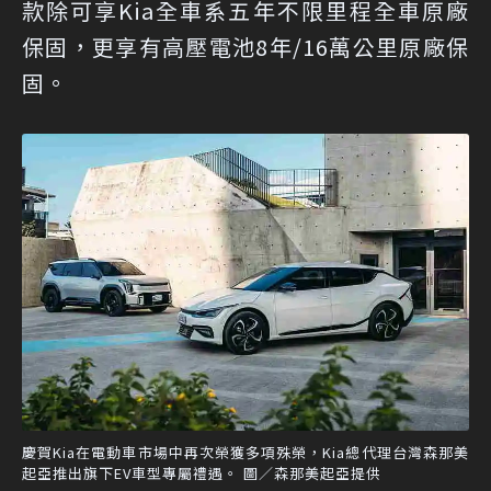
款除可享Kia全車系五年不限里程全車原廠
保固，更享有高壓電池8年/16萬公里原廠保
固。
慶賀Kia在電動車市場中再次榮獲多項殊榮，Kia總代理台灣森那美
起亞推出旗下EV車型專屬禮遇。 圖／森那美起亞提供