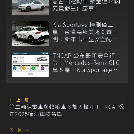
急召回電動車 數量僅14輛
究竟發生什麼事？
Kia Sportage 撞測僅二
星！台灣森那美起亞聲
明：新年式車型安全配備
已調整
TNCAP 公布最新安全評
等！Mercedes-Benz GLC
奪 5 星、Kia Sportage 僅
獲 2 星
←
上一篇
第二輛純電車與韓系車將加入撞測！TNCAP公
布2025撞測車款名單
下一篇
→