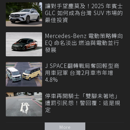
讓對手望塵莫及！2025 年賓士
GLC 如何成為台灣 SUV 市場的
最佳投資
Mercedes-Benz 電動策略轉向
EQ 命名淡出 燃油與電動並行
發展
J SPACE翻轉戰局奪回輕型商
用車冠軍 台灣2月車市年增
4.8%
停車再開騎士「雙腳未著地」
遭罰引民怨！警回覆：這是規
定
More