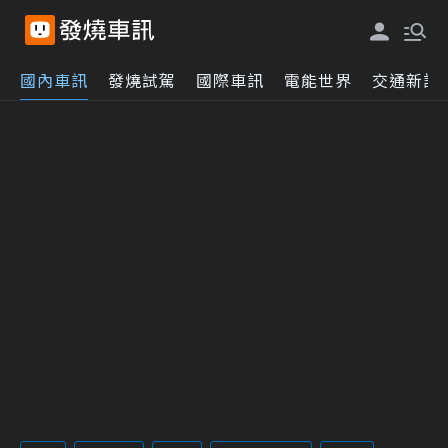
國內車訊
發燒試駕
國際車訊
電能世界
交通新訊