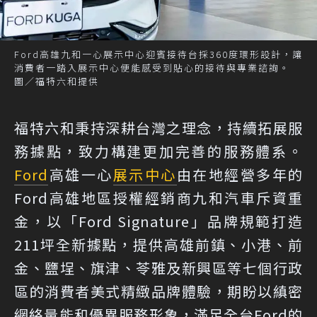
Ford高雄九和一心展示中心迎賓接待台採360度環形設計，讓
消費者一踏入展示中心便能感受到貼心的接待與專業諮詢。
圖／福特六和提供
福特六和秉持深耕台灣之理念，持續拓展服
務據點，致力構建更加完善的服務體系。
Ford
高雄一心
展示中心
由在地經營多年的
Ford高雄地區授權經銷商九和汽車斥資重
金，以「Ford Signature」品牌規範打造
211坪全新據點，提供高雄前鎮、小港、前
金、鹽埕、旗津、苓雅及新興區等七個行政
區的消費者美式精緻品牌體驗，期盼以縝密
網絡量能和優異服務形象，滿足全台Ford的