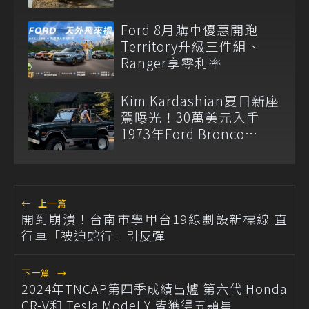
Ford 8月購車優惠開跑
Territory升級三件組、
Ranger享零利率
Kim Kardashian夏日新座
駕曝光！30萬美元入手
1973年Ford Bronco
Ranger
←
上一篇
開到崩潰！台南市學甲台19線劃設新標線 直
行車「被迫蛇行」引反彈
下一篇
→
2024年TNCAP第四季成績出爐 第六代 Honda
CR-V和 Tesla Model Y 皆獲得五顆星