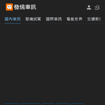
國內車訊
發燒試駕
國際車訊
電能世界
交通新訊