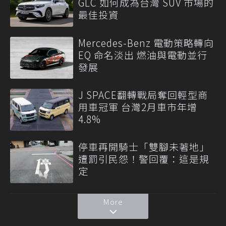
GLC 如何成為台灣 SUV 市場的
最佳投資
Mercedes-Benz 電動策略轉向
EQ 命名淡出 燃油與電動並行
發展
J SPACE翻轉戰局奪回輕型商
用車冠軍 台灣2月車市年增
4.8%
停車再開騎士「雙腳未著地」
遭罰引民怨！警回覆：這是規
定
More