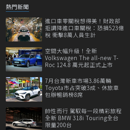
熱門新聞
進口車零關稅想得美！財政部
拒調降進口車關稅：恐損523億
稅 衝擊8萬人員生計
空間大幅升級！全新
Volkswagen The all-new T-
Roc 124.8 萬元起正式上市
7月台灣新車市場3.86萬輛
Toyota市占突破3成、休旅車
包辦暢銷榜8席
帥性而行 駕馭每一段精彩旅程
全新 BMW 318i Touring全台
限量200台