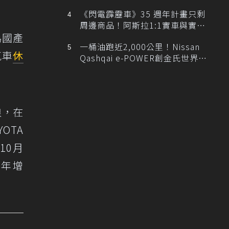
排跑車開發中！
《閃電霹靂車》35 週年計畫只剩
周邊商品！阿斯拉1:1實車與實體
為國產
展覽雙雙喊卡
一桶油跑近2,000公里！Nissan
氣車
休
Qashqai e-POWER創金氏世界紀
錄
浪，在
OTA
10月
，年增