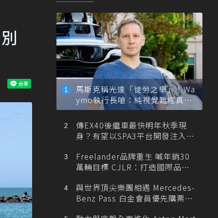
告別
馬斯克稱光達「徒勞之舉」！Wa
ymo執行長嗆：純視覺難達真正
自動駕駛
傳EX40後繼車最快明年秋季現
身？有望以SPA3平台開發注入80
0V動力
Freelander品牌重生 喊年銷30
萬輛目標 CJLR：打造國際品牌
半數銷量來自全球！
與世界頂尖樂團相遇 Mercedes-
Benz Pass 白金會員優先購票維
也納愛樂