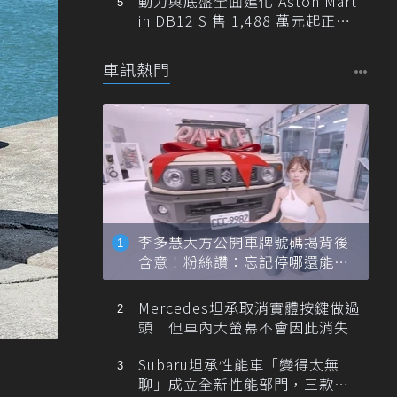
動力與底盤全面進化 Aston Mart
in DB12 S 售 1,488 萬元起正式
登台
車訊熱門
李多慧大方公開車牌號碼揭背後
含意！粉絲讚：忘記停哪還能幫
忙找車
Mercedes坦承取消實體按鍵做過
頭 但車內大螢幕不會因此消失
Subaru坦承性能車「變得太無
聊」成立全新性能部門，三款手