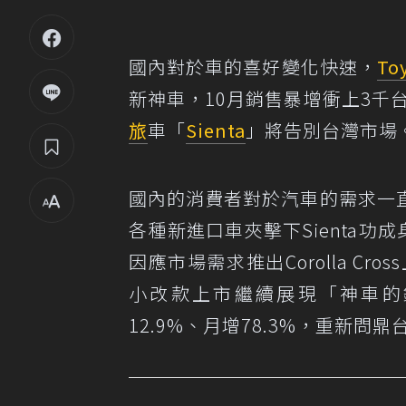
國內對於車的喜好變化快速，
To
新神車，10月銷售暴增衝上3千
旅
車「
Sienta
」將告別台灣市場
國內的消費者對於汽車的需求一
各種新進口車夾擊下Sienta功
因應市場需求推出Corolla C
小改款上市繼續展現「神車的銷
12.9%、月增78.3%，重新