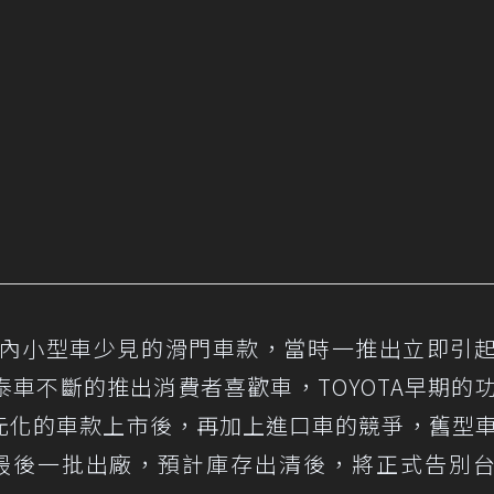
，是國內小型車少見的滑門車款，當時一推出立即引
車不斷的推出消費者喜歡車，TOYOTA早期的
，多元化的車款上市後，再加上進口車的競爭，舊型
在台最後一批出廠，預計庫存出清後，將正式告別