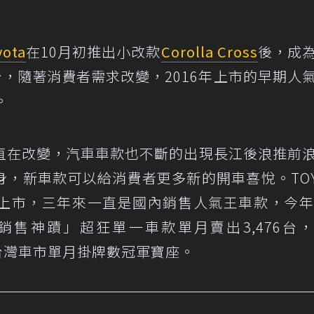
yota
在10月初推出小改款
Corolla Cross
後，成
台，隨著消費者需求改變，2016年上市的早期人
。
直在改變，汽車車款也不斷的出現長江後浪推前
成身，新車款可以給消費者更多新的開車喜悅。TOY
ross上市，三年來一直是國內銷售人氣王車款，今年
售神蹟」超狂單一車款單月賣出3,476台
問鼎台灣車市單月掛牌數冠軍寶座。