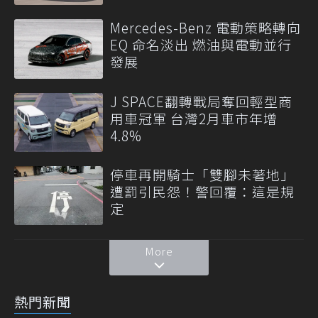
Mercedes-Benz 電動策略轉向
EQ 命名淡出 燃油與電動並行
發展
J SPACE翻轉戰局奪回輕型商
用車冠軍 台灣2月車市年增
4.8%
停車再開騎士「雙腳未著地」
遭罰引民怨！警回覆：這是規
定
More
熱門新聞