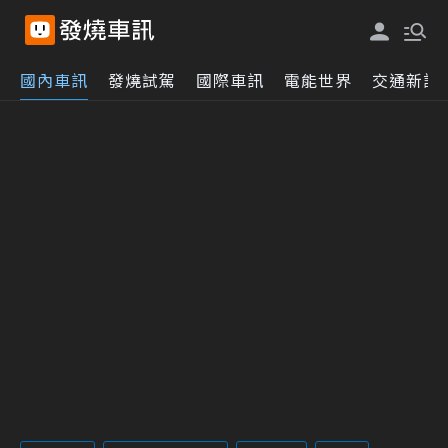
國內車訊
發燒試駕
國際車訊
電能世界
交通新訊