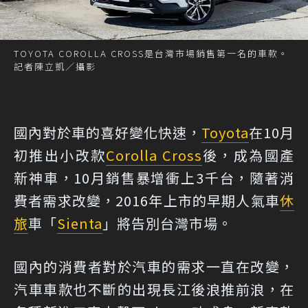
TOYOTA COROLLA CROSS是台灣市場銷售第一名的車款。
記者陳立凱／攝影
國內對於車的喜好變化快速，
Toyota
在10月
初推出小改款
Corolla Cross
後，成為國產
新神車，10月銷售暴增衝上3千台，隨著消
費者需求改變，2016年上市的早期人氣車
休
旅
車「
Sienta
」將告別台灣市場。
國內的消費者對於汽車的需求一直在改變，
汽車車款也不斷的出現長江後浪推前浪，在