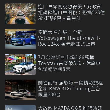
進口車零關稅想得美！財政部
拒調降進口車關稅：恐損523億
稅 衝擊8萬人員生計
空間大幅升級！全新
Volkswagen The all-new T-
Roc 124.8 萬元起正式上市
7月台灣新車市場3.86萬輛
Toyota市占突破3成、休旅車
包辦暢銷榜8席
帥性而行 駕馭每一段精彩旅程
全新 BMW 318i Touring全台
限量200台
大改款 MAZDA CX-5 推限時延