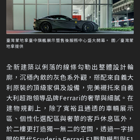
臺灣蒙地拿臺中旗艦展示暨售後服務中心盛大開幕。 圖／臺灣蒙
地拿提供
全新建築以俐落的線條勾勒出整體設計輪
廓，沉穩內斂的灰色系外觀，搭配來自義大
利原裝的頂級家俱及設備，完美襯托來自義
大利超跑領導品牌Ferrari的奢華與細膩。在
建物規劃上，除了寬裕且通透的車輛展示
區、個性化選配區與奢華的客戶休息區外，
於二樓更打造獨一無二的空間，透過一字排
開的歷代Scuderia Ferrari F1戰駒模型與F1