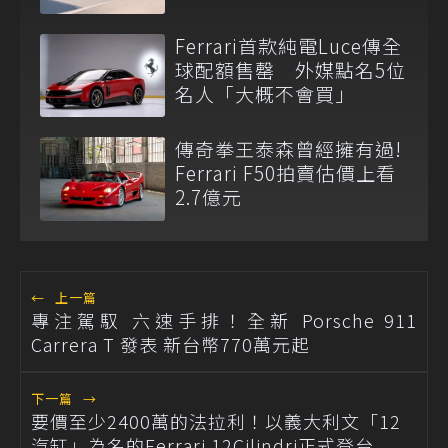
Ferrari首款純電Luce傳全
球配額售罄 外媒點名5位
名人「大概不會買」
傳奇拳王泰森曾經擁有過!
Ferrari F50拍賣估價上看
2.7億元
←
上一篇
專注駕馭 六速手排！全新 Porsche 911
Carrera T 發表 新台幣770萬元起
下一篇
→
要價至少2400萬的法拉利！以義大利文「12
汽缸」為名的Ferrari 12Cilindri正式登台