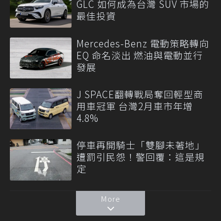
GLC 如何成為台灣 SUV 市場的
最佳投資
Mercedes-Benz 電動策略轉向
EQ 命名淡出 燃油與電動並行
發展
J SPACE翻轉戰局奪回輕型商
用車冠軍 台灣2月車市年增
4.8%
停車再開騎士「雙腳未著地」
遭罰引民怨！警回覆：這是規
定
More