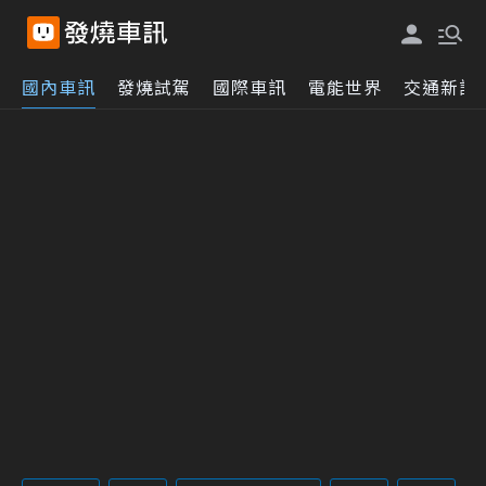
國內車訊
發燒試駕
國際車訊
電能世界
交通新訊