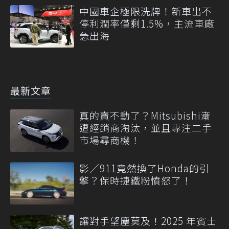
中國車企極限洗牌！新車出不
停利潤率僅剩1.5%，主流車廠
急出海
最新文章
真的賣不動了？Mitsubishi漸
遭經銷商淘汰，並且專注二手
市場尋商機！
影／911竟然換了Honda的引
擎？保時捷鐵粉憤怒了！
讓對手望塵莫及！2025 年賓士