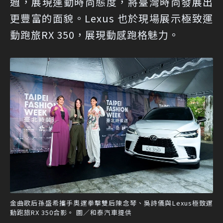
週，展現運動時尚態度，將臺灣時尚發展出
更豐富的面貌。Lexus 也於現場展示極致運
動跑旅RX 350，展現動感跑格魅力。
金曲歌后孫盛希攜手奧運拳擊雙后陳念琴、吳詩儀與Lexus極致運
動跑旅RX 350合影。 圖／和泰汽車提供