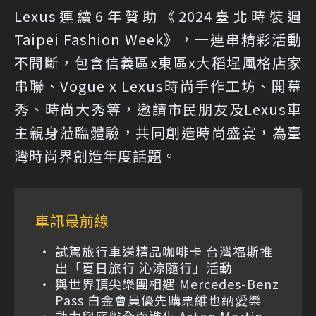
Lexus連續6年贊助《2024臺北時裝週
Taipei Fashion Week》，一連串精彩活動
不間斷，包含信義區x東區x大稻埕風格店家
串聯、Vogue x Lexus時尚手作工坊、開幕
秀、時尚大秀等，邀請市民朋友及Lexus車
主親身蒞臨體驗，共同創造時尚盛宴，為臺
灣時尚界創造年度話題。
車訊最前線
試駕旅行車送精品咖啡卡 台灣福斯推
出「夏日旅行 沁涼隨行」活動
與世界頂尖樂團相遇 Mercedes-Benz
Pass 白金會員優先購票維也納愛樂
動力與底盤全面進化 Aston Martin