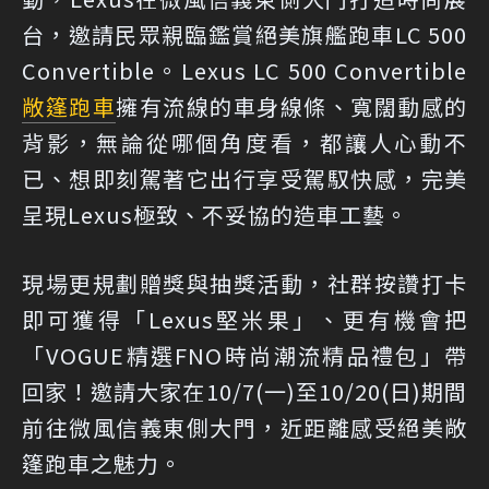
台，邀請民眾親臨鑑賞絕美旗艦跑車LC 500
Convertible。Lexus LC 500 Convertible
敞篷跑車
擁有流線的車身線條、寬闊動感的
背影，無論從哪個角度看，都讓人心動不
已、想即刻駕著它出行享受駕馭快感，完美
呈現Lexus極致、不妥協的造車工藝。
現場更規劃贈獎與抽獎活動，社群按讚打卡
即可獲得「Lexus堅米果」、更有機會把
「VOGUE精選FNO時尚潮流精品禮包」帶
回家！邀請大家在10/7(一)至10/20(日)期間
前往微風信義東側大門，近距離感受絕美敞
篷跑車之魅力。