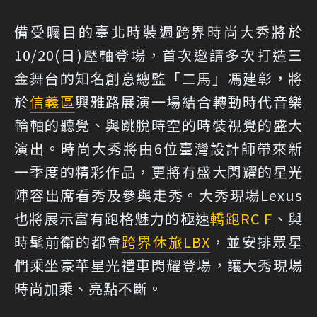
備受矚目的臺北時裝週跨界時尚大秀將於
10/20(日)壓軸登場，首次邀請多次打造三
金舞台的知名創意總監「二馬」馮建彰，將
於
信義區
興雅路展演一場結合轉動時代音樂
輪軸的聽覺、與跳脫時空的時裝視覺的盛大
演出。時尚大秀將由6位臺灣設計師帶來新
一季度的精彩作品，更將有盛大閃耀的星光
陣容出席看秀及參與走秀。大秀現場Lexus
也將展示富有跑格魅力的極速
轎跑
RC F
、與
時髦前衛的都會
跨界休旅
LBX
，並安排眾星
們乘坐豪華星光禮車閃耀登場，讓大秀現場
時尚加乘、亮點不斷。