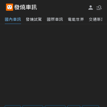
國內車訊
發燒試駕
國際車訊
電能世界
交通新訊