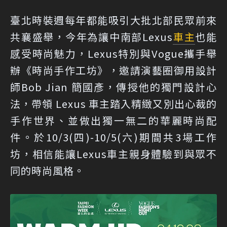
臺北時裝週每年都能吸引大批北部民眾前來
共襄盛舉，今年為讓中南部Lexus
車主
也能
感受時尚魅力，Lexus特別與Vogue攜手舉
辦《時尚手作工坊》，邀請演藝圈御用設計
師Bob Jian 簡國彥，傳授他的獨門設計心
法，帶領 Lexus 車主踏入精緻又別出心裁的
手作世界、並做出獨一無二的華麗時尚配
件。於10/3(四)-10/5(六)期間共3場工作
坊，相信能讓Lexus車主親身體驗到與眾不
同的時尚風格。