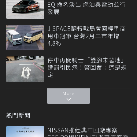
EQ 命名淡出 燃油與電動並行
發展
J SPACE翻轉戰局奪回輕型商
用車冠軍 台灣2月車市年增
4.8%
停車再開騎士「雙腳未著地」
遭罰引民怨！警回覆：這是規
定
More
熱門新聞
NISSAN推經典車回廠專案