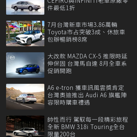
CEFIRO與INFINITI老車原廠零
件最低1折
7月台灣新車市場3.86萬輛
Toyota市占突破3成、休旅車
包辦暢銷榜8席
大改款 MAZDA CX-5 推限時延
伸保固 台灣馬自達 8月全車系
促銷開跑
A6 e-tron 獲車訊風雲獎肯定
台灣奧迪推出 Audi A6 旗艦陣
容限時購車禮遇
帥性而行 駕馭每一段精彩旅程
全新 BMW 318i Touring全台
限量200台