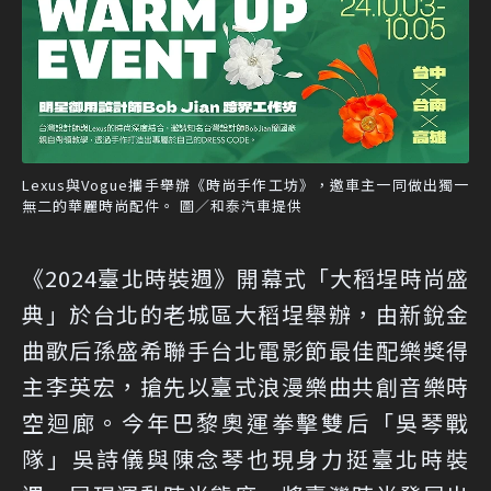
Lexus與Vogue攜手舉辦《時尚手作工坊》，邀車主一同做出獨一
無二的華麗時尚配件。 圖／和泰汽車提供
《2024臺北時裝週》開幕式「大稻埕時尚盛
典」於台北的老城區大稻埕舉辦，由新銳金
曲歌后孫盛希聯手台北電影節最佳配樂獎得
主李英宏，搶先以臺式浪漫樂曲共創音樂時
空迴廊。今年巴黎奧運拳擊雙后「吳琴戰
隊」吳詩儀與陳念琴也現身力挺臺北時裝