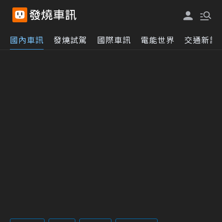
國內車訊
發燒試駕
國際車訊
電能世界
交通新訊