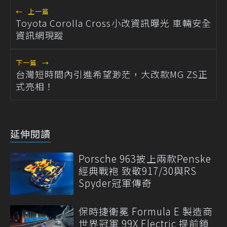
←
上一篇
Toyota Corolla Cross小改資訊曝光 車輛安全
資訊網現蹤
下一篇
→
台灣短時間內引進希望渺茫，大改款MG ZS正
式亮相！
延伸閱讀
Porsche 963披上兩款Penske
經典戰袍 致敬917/30與RS
Spyder冠軍傳奇
保時捷衛冕 Formula E 製造商
世界冠軍 99X Electric 提前鎖