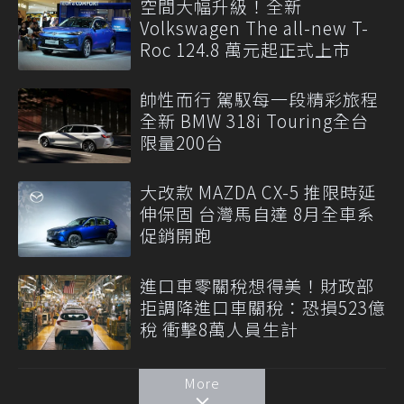
空間大幅升級！全新
Volkswagen The all-new T-
Roc 124.8 萬元起正式上市
帥性而行 駕馭每一段精彩旅程
全新 BMW 318i Touring全台
限量200台
大改款 MAZDA CX-5 推限時延
伸保固 台灣馬自達 8月全車系
促銷開跑
進口車零關稅想得美！財政部
拒調降進口車關稅：恐損523億
稅 衝擊8萬人員生計
More