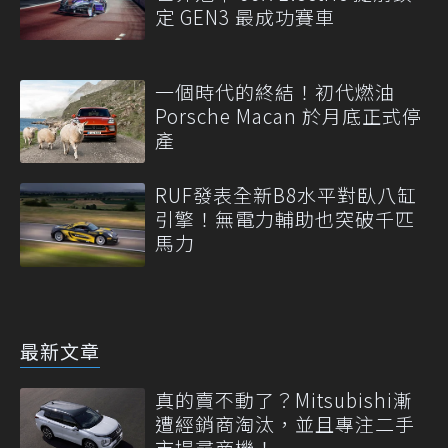
定 GEN3 最成功賽車
一個時代的終結！初代燃油
Porsche Macan 於月底正式停
產
RUF發表全新B8水平對臥八缸
引擎！無電力輔助也突破千匹
馬力
最新文章
真的賣不動了？Mitsubishi漸
遭經銷商淘汰，並且專注二手
市場尋商機！