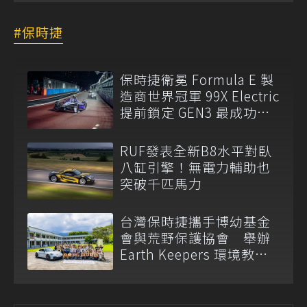
保時捷
保時捷衛冕 Formula E 製
造商世界冠軍 99X Electric
提前鎖定 GEN3 最成功賽
車
RUF發表全新B8水平對臥
八缸引擎！無電力輔助也
突破千匹馬力
台灣保時捷攜手博幼基金
會與荒野保護協會 舉辦
Earth Keepers 環境教育
夏令營