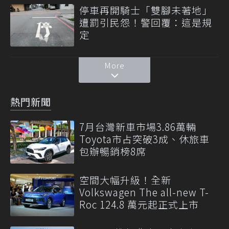
停車再開騎士「雙腳未著地」
遭罰引民怨！警回覆：這是規
定
More
熱門新聞
7月台灣新車市場3.86萬輛
Toyota市占突破3成、休旅車
包辦暢銷榜8席
空間大幅升級！全新
Volkswagen The all-new T-
Roc 124.8 萬元起正式上市