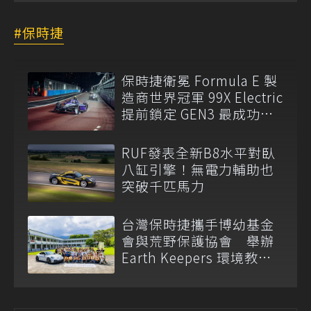
保時捷
保時捷衛冕 Formula E 製
造商世界冠軍 99X Electric
提前鎖定 GEN3 最成功賽
車
RUF發表全新B8水平對臥
八缸引擎！無電力輔助也
突破千匹馬力
台灣保時捷攜手博幼基金
會與荒野保護協會 舉辦
Earth Keepers 環境教育
夏令營