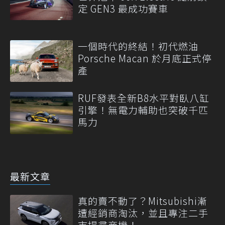
定 GEN3 最成功賽車
一個時代的終結！初代燃油
Porsche Macan 於月底正式停
產
RUF發表全新B8水平對臥八缸
引擎！無電力輔助也突破千匹
馬力
最新文章
真的賣不動了？Mitsubishi漸
遭經銷商淘汰，並且專注二手
市場尋商機！