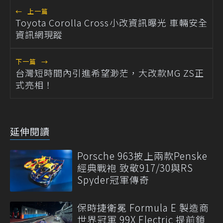
←
上一篇
Toyota Corolla Cross小改資訊曝光 車輛安全
資訊網現蹤
下一篇
→
台灣短時間內引進希望渺茫，大改款MG ZS正
式亮相！
延伸閱讀
Porsche 963披上兩款Penske
經典戰袍 致敬917/30與RS
Spyder冠軍傳奇
保時捷衛冕 Formula E 製造商
世界冠軍 99X Electric 提前鎖