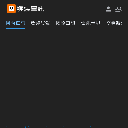
國內車訊
發燒試駕
國際車訊
電能世界
交通新訊