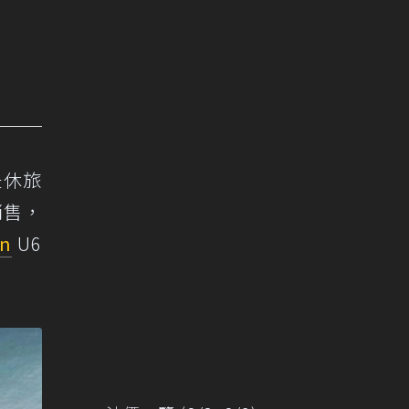
是休旅
銷售，
en
U6