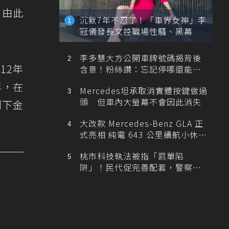
，由此
沉默7年不忍了！「車界女神」李
冠儀發長文控職場性騷、黑幕
李多慧大方公開車牌號碼揭背後
12年
含意！粉絲讚：忘記停哪還能幫
忙找車
年，在
Mercedes坦承取消實體按鍵做過
頭 但車內大螢幕不會因此消失
創下金
大改款 Mercedes-Benz GLA 正
式亮相 純電 643 公里續航小休
旅！
桃市科技執法被指「罰單陷
阱」！民代促完善配套，警察局
提數據回應