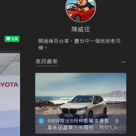
陳威任
開過幾百台車，塵世中一個迷途老司
機。
車訊最新
BMW推出8月仲夏購車優惠 全
車系送晶華三天兩夜、月付5,900
元起