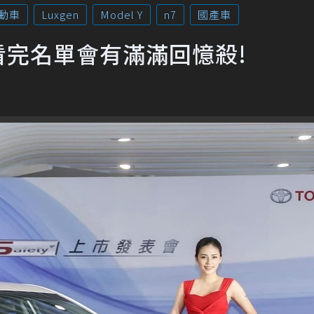
動車
Luxgen
Model Y
n7
國產車
看完名單會有滿滿回憶殺!