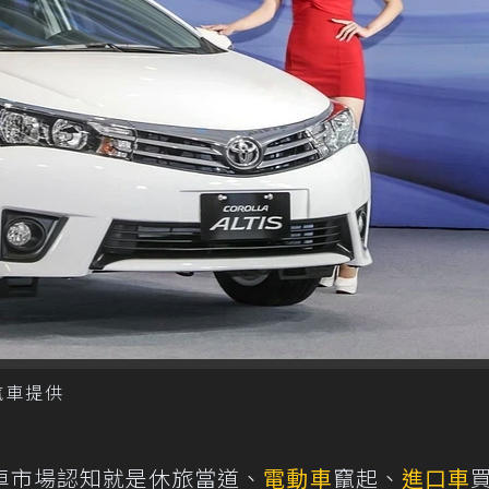
泰汽車提供
車市場認知就是休旅當道、
電動車
竄起、
進口車