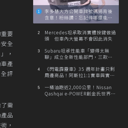
李多慧大方公開車牌號碼揭背後
含意！粉絲讚：忘記停哪還能幫
忙找車
Mercedes坦承取消實體按鍵做過
的重要
頭 但車內大螢幕不會因此消失
動安全
Subaru坦承性能車「變得太無
）」，
聊」成立全新性能部門，三款手
動車產
排跑車開發中！
《閃電霹靂車》35 週年計畫只剩
安全評
周邊商品！阿斯拉1:1實車與實體
展覽雙雙喊卡
一桶油跑近2,000公里！Nissan
Qashqai e-POWER創金氏世界紀
錄
除了需
動產品
技術，