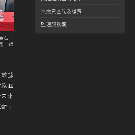
汽燃費查詢及繳費
監理服務網
至右：
長、輝
、數據
對象涵
於未來
威脅，