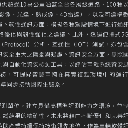
可提供超過10萬公里涵蓋全台各層級道路、100種
影像、光達、熱成像、4D雷達），以及可建構
量。韌性通訊方面，模擬各種駕駛情境下進行通
網路優化與韌性強化之建議。此外，透過便攜式5
rotocol）分析、互通性（IOT）測試，亦包
訊安全重大之隱憂與疑慮。資訊安全方面，參照
制與自動化資安檢測工具，以評估車載系統資安
測服務，可提昇智慧車輛在真實複雜環境中的運
並與國際標準同步接軌國際生態系。
體評測單位，建立具備高標準評測能力之環境，並
測試結果的精確性。未來將藉由不斷優化和完善
協助產業持續保持技術領先地位，作為車輛軟體