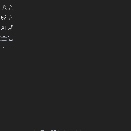
體系之
，成立
AI感
安全信
點。