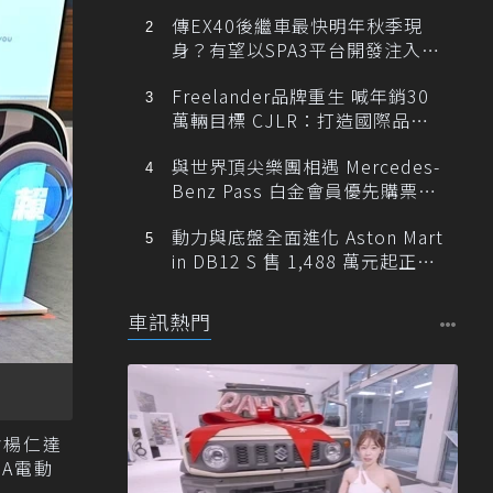
傳EX40後繼車最快明年秋季現
身？有望以SPA3平台開發注入80
0V動力
Freelander品牌重生 喊年銷30
萬輛目標 CJLR：打造國際品牌
半數銷量來自全球！
與世界頂尖樂團相遇 Mercedes-
Benz Pass 白金會員優先購票維
也納愛樂
動力與底盤全面進化 Aston Mart
in DB12 S 售 1,488 萬元起正式
登台
車訊熱門
會楊仁達
MA電動