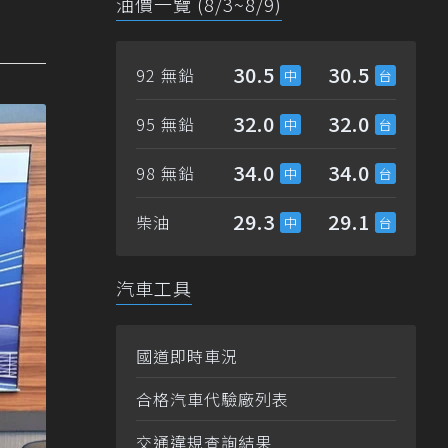
油價一覽 (8/3~8/9)
30.5
30.5
92 無鉛
32.0
32.0
95 無鉛
34.0
34.0
98 無鉛
29.3
29.1
柴油
汽車工具
國道即時車況
合格汽車代驗廠列表
交通違規查詢結果