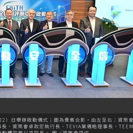
（22）日舉辦啟動儀式；圖為貴賓合影，由左至右：資策
分理事長、資策會卓政宏執行長、TEVIA葉儀晧理事長、TEE
會軟體院蒙以亨院長。 圖／資策會提供