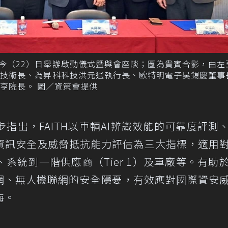
，今（22）日舉辦啟動儀式暨與會座談；圖為貴賓合影，由左
濬技術長、為昇科科技洪元通執行長、歐特明電子吳錫慶董事
亨院長。 圖／資策會提供
指出，FAITH以車輛AI辨識效能的可靠度評測
資訊安全及威脅抵抗能力評估為三大指標，適用
、系統到一階供應商（Tier 1）及車廠等。有助
聯網、無人機聯網的安全隱憂，有效應對國際資安
海。