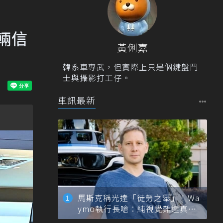
輛信
黃俐嘉
韓系車專武，但實際上只是個鍵盤鬥
士與攝影打工仔。
車訊最新
馬斯克稱光達「徒勞之舉」！Wa
ymo執行長嗆：純視覺難達真正
自動駕駛