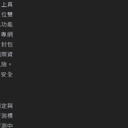
以上真
數位雙
訊功能
G專網
含封包
國際資
風險。
行安全
制定與
評測標
評測中