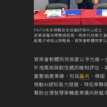
FAITH未來移動安全信賴評測中心成立
奇美車電徐學賢總經理、明泰科技蔡文
創電子卓裕山策略長、資策會軟體院蒙以
資策會軟體院院長蒙以亨也進一步
外洩風險與韌性通訊機制評估、
蓋整個產業鏈，包括
晶片
、模組
移動AI感知能力發展，降低車
幫助台灣智慧車輛產業邁向新藍