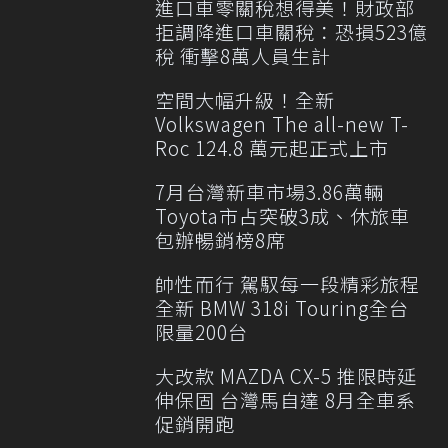
進口車零關稅想得美！財政部
拒調降進口車關稅：恐損523億
稅 衝擊8萬人員生計
空間大幅升級！全新
Volkswagen The all-new T-
Roc 124.8 萬元起正式上市
7月台灣新車市場3.86萬輛
Toyota市占突破3成、休旅車
包辦暢銷榜8席
帥性而行 駕馭每一段精彩旅程
全新 BMW 318i Touring全台
限量200台
大改款 MAZDA CX-5 推限時延
伸保固 台灣馬自達 8月全車系
促銷開跑