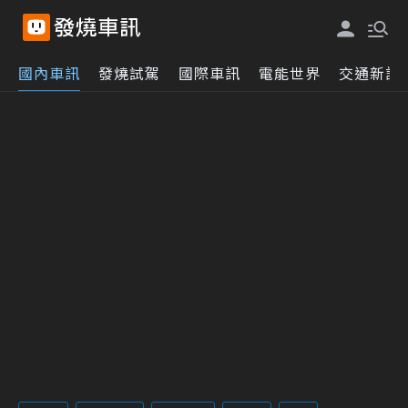
國內車訊
發燒試駕
國際車訊
電能世界
交通新訊