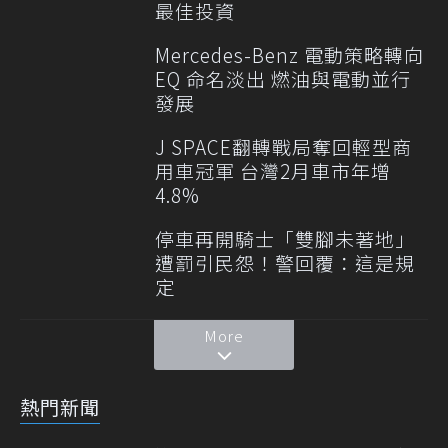
最佳投資
Mercedes-Benz 電動策略轉向
EQ 命名淡出 燃油與電動並行
發展
J SPACE翻轉戰局奪回輕型商
用車冠軍 台灣2月車市年增
4.8%
停車再開騎士「雙腳未著地」
遭罰引民怨！警回覆：這是規
定
More
熱門新聞