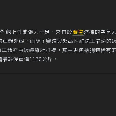
-XR，外觀上性能張力十足，來自於
賽道
淬鍊的空氣
的車體外觀，而除了賽道與超高性能跑車最適的
全車車體亦由碳纖維所打造，其中更包括獨特稀有
最輕淨重僅1130公斤。