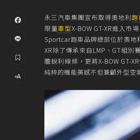
永三汽車集團宣布取得奧地利
跑
限量
車型
X-BOW GT-XR
Sportcar跑車品牌總部位於奧
XR除了傳承來自LMP、GT組別
膽銳利線條，更將X-BOW GT-XR
純粹的機能美感不但兼顧外型空