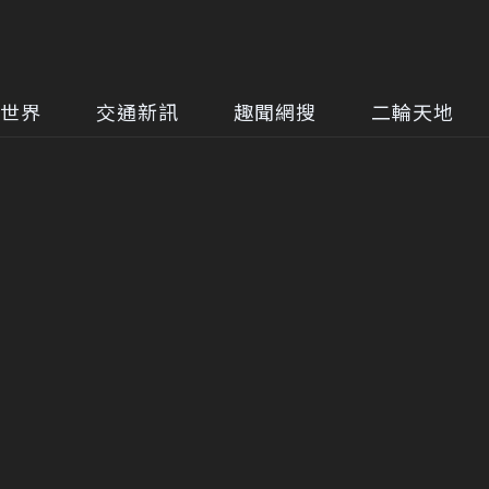
世界
交通新訊
趣聞網搜
二輪天地