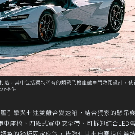
碳纖維所打造，其中包括獨特稀有的類戰鬥機座艙車門啟閉設計，
car提供
缸渦輪增壓引擎與七速雙離合變速箱，結合獨家的懸吊
跑車座椅、四點式賽車安全帶、可拆卸結合LED
移調整的踏板固定座等，皆強化其來自賽道的競