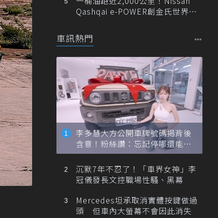
一桶油跑近2,000公里！Nissan
Qashqai e-POWER創金氏世界紀
錄
車訊熱門
李多慧大方公開車牌號碼揭背後
含意！粉絲讚：忘記停哪還能幫
忙找車
沉默7年不忍了！「車界女神」李
冠儀發長文控職場性騷、黑幕
Mercedes坦承取消實體按鍵做過
頭 但車內大螢幕不會因此消失