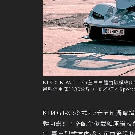
KTM X-BOW GT-XR全車車體由
最輕淨重僅1130公斤。 圖／KTM Sport
KTM GT-XR搭載2.5升五
轉向設計，搭配全碳纖維座艙及
GT賽車型式方向盤、可前後滑