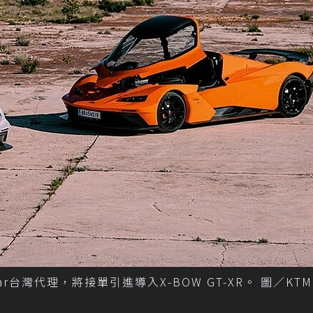
r台灣代理，將接單引進導入X-BOW GT-XR。 圖／KTM