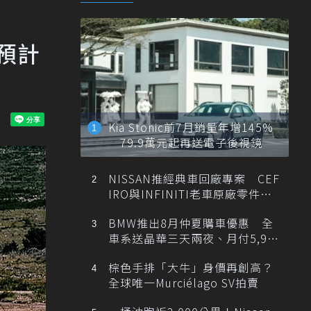
R預計
Kia Stonic前7月銷量年增145%
79.9萬元起再送電子後視鏡
NISSAN推經典車回廠專案 CEF
IRO與INFINITI老車原廠零件最
低1折
BMW推出8月仲夏購車優惠 全
車系送晶華三天兩夜、月付5,900
元起
棕色手排「大牛」身價再創高？
全球唯一Murciélago SV拍賣