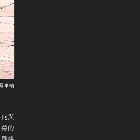
使得車輛
幾何與
螢幕的
技風格