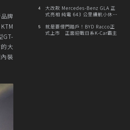
大改款 Mercedes-Benz GLA 正
式亮相 純電 643 公里續航小休
新品牌
旅！
KTM
就是要侵門踏戶！BYD Racco正
式上市 正面迎戰日系K-Car霸主
GT-
繪的大
觀內裝