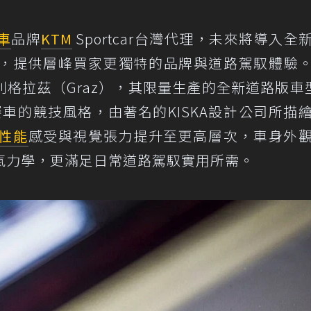
車
品牌
KTM
Sportcar台灣代理，未來將導入全
進入市場，提供層峰買家更獨特的品牌與道路駕馭體驗。
地利格拉茲（Graz），其限量生產的全新道路版車型
賽車的競技風格，由著名的KISKA設計公司所描
性能
感受與視覺張力提升至更高層次，車身外
氣力學，更滿足日常道路駕馭實用所需。