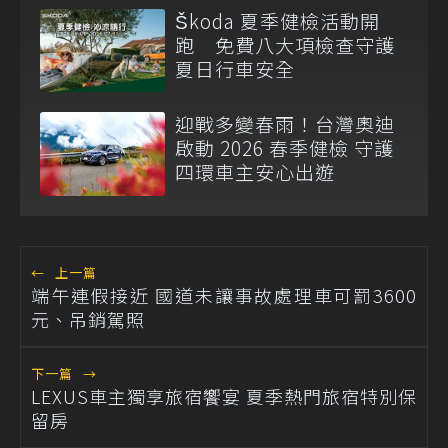
Škoda 夏季健檢活動開
跑 免費八大項檢查守護
夏日行車安全
迎戰多變春雨！台灣奧迪
啟動 2026 春季健檢 守護
四環車主安心出遊
←
上一篇
端午連假接近 國道未讓事故處理車可罰3600
元、吊銷駕照
下一篇
→
LEXUS車主獨享旅宿饗宴 夏季熱門旅宿特別保
留房