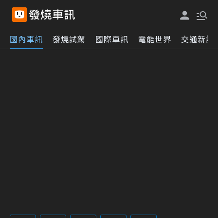
國內車訊
發燒試駕
國際車訊
電能世界
交通新訊